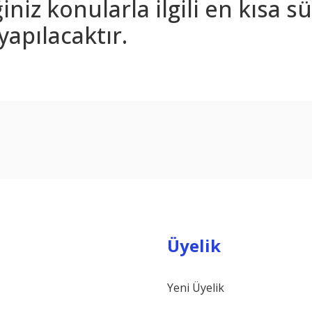
iniz konularla ilgili en kısa 
yapılacaktır.
arda yetersiz gördüğünüz noktaları öneri formunu kullanarak tarafımıza ilet
Bu ürüne ilk yorumu siz yapın!
Yorum Yaz
Üyelik
Yeni Üyelik
Gönder