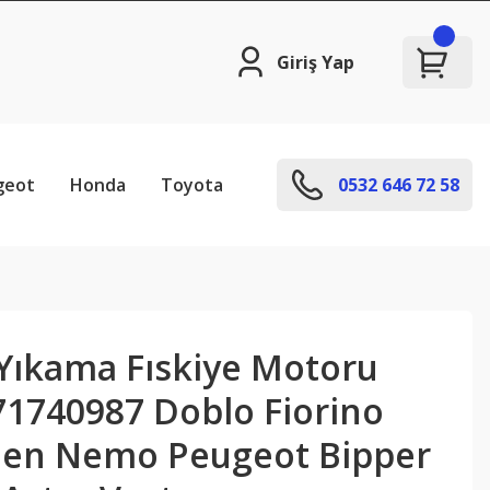
Giriş Yap
geot
Honda
Toyota
0532 646 72 58
Yıkama Fıskiye Motoru
 71740987 Doblo Fiorino
oen Nemo Peugeot Bipper