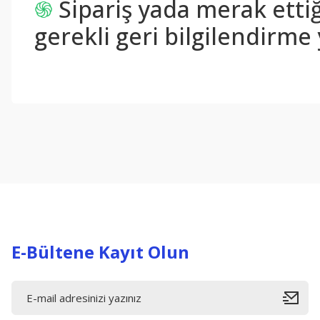
֍
Sipariş yada merak ettiğ
gerekli geri bilgilendirme 
Bu ürünün fiyat bilgisi, resim, ürün açıklamalarında ve diğer konul
Görüş ve önerileriniz için teşekkür ederiz.
Ürün resmi kalitesiz, bozuk veya görüntülenemiyor.
Ürün açıklamasında eksik bilgiler bulunuyor.
Ürün bilgilerinde hatalar bulunuyor.
Ürün fiyatı diğer sitelerden daha pahalı.
Bu ürüne benzer farklı alternatifler olmalı.
E-Bültene Kayıt Olun