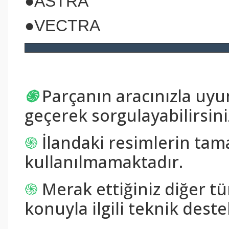
●ASTRA
●VECTRA
֍
Parçanın aracınızla uy
geçerek sorgulayabilirsini
֍
İlandaki resimlerin tam
kullanılmamaktadır.
֍
Merak ettiğiniz diğer tü
konuyla ilgili teknik destek