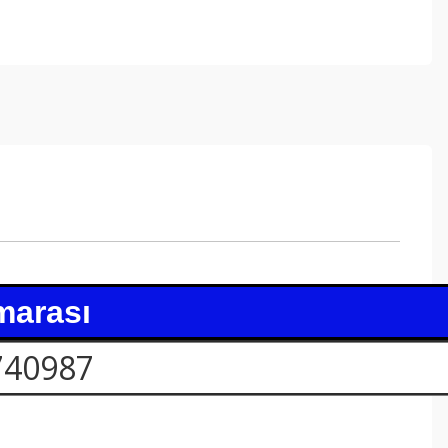
marası
740987