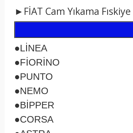
►FİAT
Cam Yıkama Fıskiye
●LİNEA
●FİORİNO
●PUNTO
●NEMO
●BİPPER
●CORSA