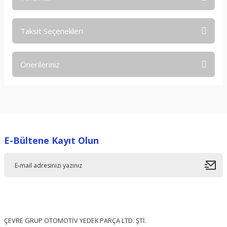
Taksit Seçenekleri
Bu ürüne ilk yorumu siz yapın!
Önerileriniz
Yorum Yaz
Bu ürünün fiyat bilgisi, resim, ürün açıklamalarında ve diğer
konularda yetersiz gördüğünüz noktaları öneri formunu
kullanarak tarafımıza iletebilirsiniz.
Görüş ve önerileriniz için teşekkür ederiz.
E-Bültene Kayıt Olun
Ürün resmi kalitesiz, bozuk veya görüntülenemiyor.
Ürün açıklamasında eksik bilgiler bulunuyor.
Ürün bilgilerinde hatalar bulunuyor.
Ürün fiyatı diğer sitelerden daha pahalı.
Bu ürüne benzer farklı alternatifler olmalı.
ÇEVRE GRUP OTOMOTİV YEDEK PARÇA LTD. ŞTİ.