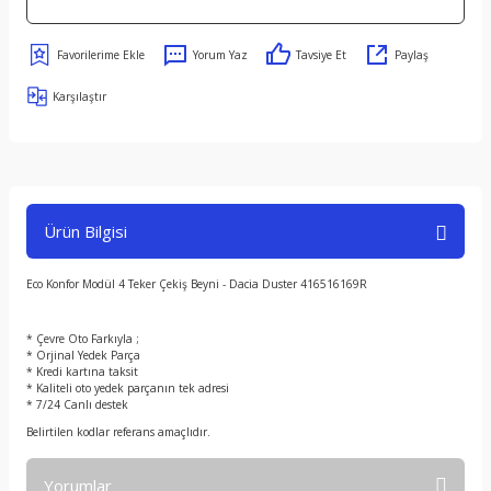
Yorum Yaz
Tavsiye Et
Paylaş
Karşılaştır
Ürün Bilgisi
Eco Konfor Modül 4 Teker Çekiş Beyni - Dacia Duster 416516169R
* Çevre Oto Farkıyla ;
* Orjinal Yedek Parça
* Kredi kartına taksit
* Kaliteli oto yedek parçanın tek adresi
* 7/24 Canlı destek
Belirtilen kodlar referans amaçlıdır.
Yorumlar