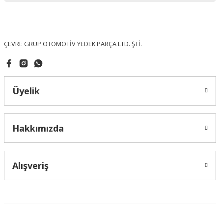
Ürün fiyatı diğer sitelerden daha pahalı.
Bu ürüne benzer farklı alternatifler olmalı.
ÇEVRE GRUP OTOMOTİV YEDEK PARÇA LTD. ŞTİ.
Üyelik
Gönder
Hakkımızda
Alışveriş