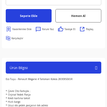
Sepete Ekle
Hemen Al
Yorum Yaz
Tavsiye Et
Paylaş
Karşılaştır
Ürün Bilgisi
Eco Tuşu - Renault Megane 4 Talisman Koleos 283E85065R
* Çevre Oto Farkıyla ;
* Orjinal Yedek Parça
* Kredi kartına taksit
* Hızlı kargo
* Ucuz oto yedek parçanın tek adresi