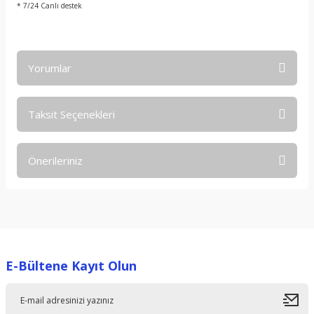
* 7/24 Canlı destek
Yorumlar
Taksit Seçenekleri
Bu ürüne ilk yorumu siz yapın!
Önerileriniz
Yorum Yaz
Bu ürünün fiyat bilgisi, resim, ürün açıklamalarında ve diğer
konularda yetersiz gördüğünüz noktaları öneri formunu
kullanarak tarafımıza iletebilirsiniz.
Görüş ve önerileriniz için teşekkür ederiz.
E-Bültene Kayıt Olun
Ürün resmi kalitesiz, bozuk veya görüntülenemiyor.
Ürün açıklamasında eksik bilgiler bulunuyor.
Ürün bilgilerinde hatalar bulunuyor.