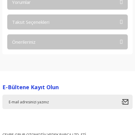
Yorumlar
Taksit Seçenekleri
Bu ürüne ilk yorumu siz yapın!
Önerileriniz
Yorum Yaz
Bu ürünün fiyat bilgisi, resim, ürün açıklamalarında ve diğer
konularda yetersiz gördüğünüz noktaları öneri formunu
kullanarak tarafımıza iletebilirsiniz.
Görüş ve önerileriniz için teşekkür ederiz.
E-Bültene Kayıt Olun
Ürün resmi kalitesiz, bozuk veya görüntülenemiyor.
Ürün açıklamasında eksik bilgiler bulunuyor.
Ürün bilgilerinde hatalar bulunuyor.
Ürün fiyatı diğer sitelerden daha pahalı.
Bu ürüne benzer farklı alternatifler olmalı.
ÇEVRE GRUP OTOMOTİV YEDEK PARÇA LTD. ŞTİ.