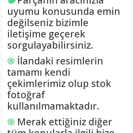
uyumu konusunda emin
değilseniz bizimle
iletişime geçerek
sorgulayabilirsiniz.
֍
İlandaki resimlerin
tamamı kendi
çekimlerimiz olup stok
fotoğraf
kullanılmamaktadır.
֍
Merak ettiğiniz diğer
tüm konularla ilgili bize