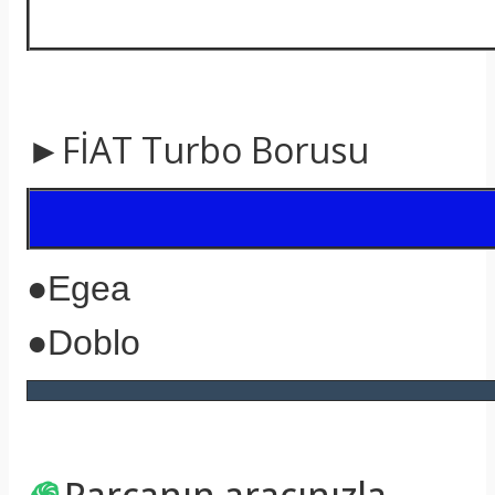
►FİAT Turbo Borusu
●Egea
●Doblo
֍
Parçanın aracınızla