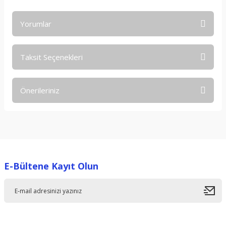
Yorumlar
Taksit Seçenekleri
Bu ürüne ilk yorumu siz yapın!
Önerileriniz
Yorum Yaz
Bu ürünün fiyat bilgisi, resim, ürün açıklamalarında ve diğer
konularda yetersiz gördüğünüz noktaları öneri formunu
kullanarak tarafımıza iletebilirsiniz.
Görüş ve önerileriniz için teşekkür ederiz.
E-Bültene Kayıt Olun
Ürün resmi kalitesiz, bozuk veya görüntülenemiyor.
Ürün açıklamasında eksik bilgiler bulunuyor.
Ürün bilgilerinde hatalar bulunuyor.
Ürün fiyatı diğer sitelerden daha pahalı.