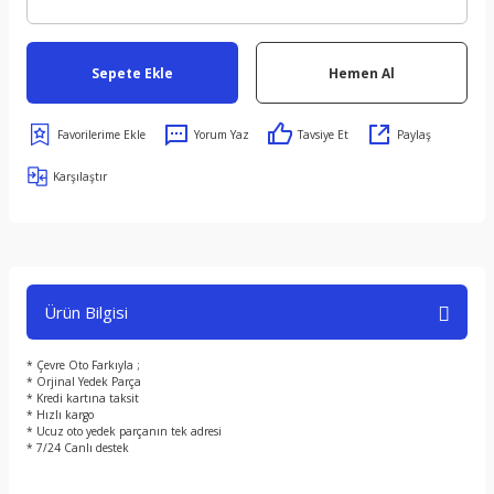
Sepete Ekle
Hemen Al
Yorum Yaz
Tavsiye Et
Paylaş
Karşılaştır
Ürün Bilgisi
* Çevre Oto Farkıyla ;
* Orjinal Yedek Parça
* Kredi kartına taksit
* Hızlı kargo
* Ucuz oto yedek parçanın tek adresi
* 7/24 Canlı destek