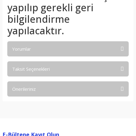
yapılıp gerekli geri
bilgilendirme
yapılacaktır.
Yorumlar
Taksit Seçenekleri
Bu ürüne ilk yorumu siz yapın!
Önerileriniz
Yorum Yaz
Bu ürünün fiyat bilgisi, resim, ürün açıklamalarında ve diğer
konularda yetersiz gördüğünüz noktaları öneri formunu
kullanarak tarafımıza iletebilirsiniz.
Görüş ve önerileriniz için teşekkür ederiz.
E-Bültene Kayıt Olun