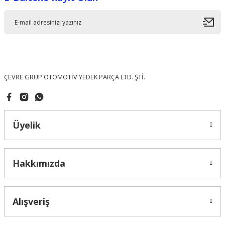
Ürün resmi kalitesiz, bozuk veya görüntülenemiyor.
Ürün açıklamasında eksik bilgiler bulunuyor.
Ürün bilgilerinde hatalar bulunuyor.
Ürün fiyatı diğer sitelerden daha pahalı.
Bu ürüne benzer farklı alternatifler olmalı.
ÇEVRE GRUP OTOMOTİV YEDEK PARÇA LTD. ŞTİ.
Üyelik
Gönder
Hakkımızda
Alışveriş