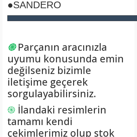
●SANDERO
֍
Parçanın aracınızla
uyumu konusunda emin
değilseniz bizimle
iletişime geçerek
sorgulayabilirsiniz.
֍
İlandaki resimlerin
tamamı kendi
çekimlerimiz olup stok