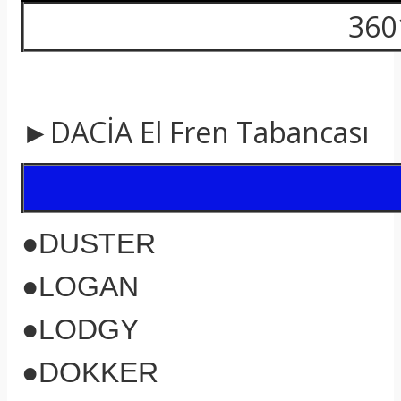
3601
►DACİA El Fren Tabancası
●
DUSTER
●
LOGAN
●LODGY
●DOKKER