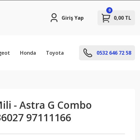
0
Giriş Yap
0,00 TL
geot
Honda
Toyota
0532 646 72 58
ili - Astra G Combo
36027 97111166