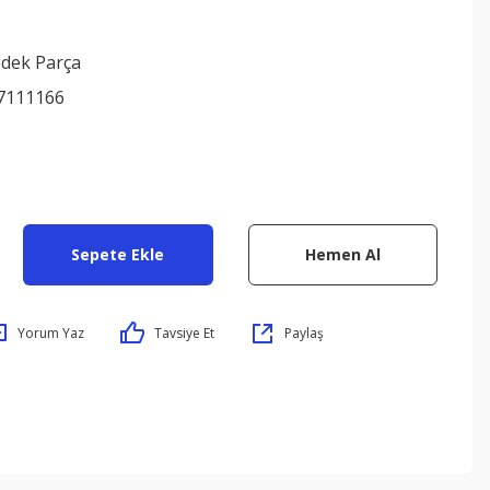
edek Parça
7111166
Sepete Ekle
Hemen Al
Yorum Yaz
Tavsiye Et
Paylaş