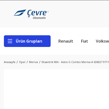
Ürün Grupları
Renault
Fiat
Volks
Anasayfa
Opel
Meriva
Eksantrik Mili - Astra G Combo Meriva A 636027 971