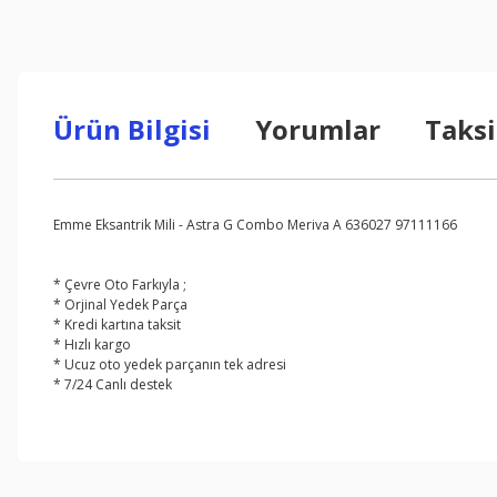
Ürün Bilgisi
Yorumlar
Taksi
Emme Eksantrik Mili - Astra G Combo Meriva A 636027 97111166
* Çevre Oto Farkıyla ;
* Orjinal Yedek Parça
* Kredi kartına taksit
* Hızlı kargo
* Ucuz oto yedek parçanın tek adresi
* 7/24 Canlı destek
Bu ürünün fiyat bilgisi, resim, ürün açıklamalarında ve diğer konul
Görüş ve önerileriniz için teşekkür ederiz.