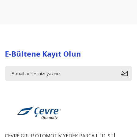
Ürün resmi kalitesiz, bozuk veya görüntülenemiyor.
Ürün açıklamasında eksik bilgiler bulunuyor.
Ürün bilgilerinde hatalar bulunuyor.
Ürün fiyatı diğer sitelerden daha pahalı.
Bu ürüne benzer farklı alternatifler olmalı.
E-Bültene Kayıt Olun
ÇEVRE GRUP OTOMOTİV YEDEK PARÇA LTD. ŞTİ.