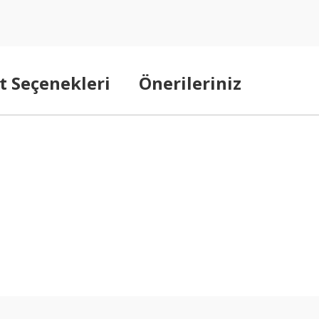
t Seçenekleri
Önerileriniz
arda yetersiz gördüğünüz noktaları öneri formunu kullanarak tarafımıza ilet
Bu ürüne ilk yorumu siz yapın!