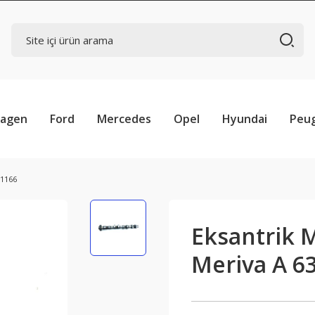
wagen
Ford
Mercedes
Opel
Hyundai
Peu
11166
Eksantrik M
Meriva A 6