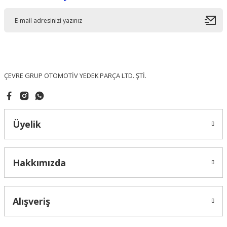
Ürün açıklamasında eksik bilgiler bulunuyor.
Ürün bilgilerinde hatalar bulunuyor.
Ürün fiyatı diğer sitelerden daha pahalı.
Bu ürüne benzer farklı alternatifler olmalı.
ÇEVRE GRUP OTOMOTİV YEDEK PARÇA LTD. ŞTİ.
Üyelik
Gönder
Hakkımızda
Alışveriş