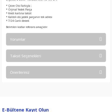
t
* Çevre Oto Farkıyla ;
* Orjinal Yedek Parça
* Kredi kartına taksit
* Kaliteli oto yedek parçanın tek adresi
* 7/24 Canlı destek
Belirtilen kodlar referans amaçlıdır.
Yorumlar
Taksit Seçenekleri
Bu ürüne ilk yorumu siz yapın!
Önerileriniz
Yorum Yaz
Bu ürünün fiyat bilgisi, resim, ürün açıklamalarında ve diğer
konularda yetersiz gördüğünüz noktaları öneri formunu
kullanarak tarafımıza iletebilirsiniz.
Görüş ve önerileriniz için teşekkür ederiz.
E-Bültene Kayıt Olun
Ürün resmi kalitesiz, bozuk veya görüntülenemiyor.