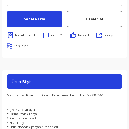
Sepete Ekle
Hemen Al
Yorum Yaz
Tavsiye Et
Paylaş
Karşılaştır
Ürün Bilgisi
Mazot Filtresi Ricambi - Ducato Doblo Linea Fiorino Euro 5 77366565
* Çevre Oto Farkıyla ;
* Orjinal Yedek Parça
* Kredi kartına taksit
* Hızlı kargo
* Ucuz oto yedek parçanın tek adresi