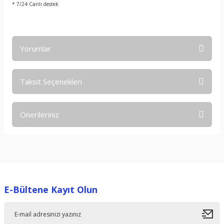
* 7/24 Canlı destek
Yorumlar
Taksit Seçenekleri
Bu ürüne ilk yorumu siz yapın!
Önerileriniz
Yorum Yaz
Bu ürünün fiyat bilgisi, resim, ürün açıklamalarında ve diğer
konularda yetersiz gördüğünüz noktaları öneri formunu
kullanarak tarafımıza iletebilirsiniz.
Görüş ve önerileriniz için teşekkür ederiz.
E-Bültene Kayıt Olun
Ürün resmi kalitesiz, bozuk veya görüntülenemiyor.
Ürün açıklamasında eksik bilgiler bulunuyor.
Ürün bilgilerinde hatalar bulunuyor.