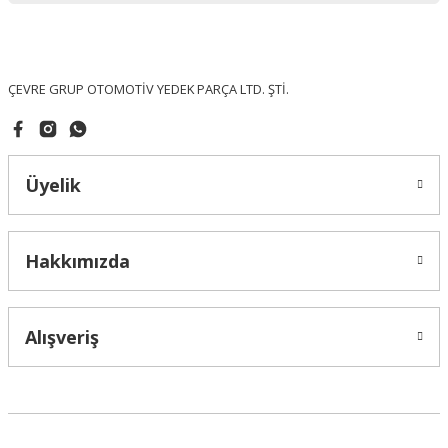
Ürün fiyatı diğer sitelerden daha pahalı.
Bu ürüne benzer farklı alternatifler olmalı.
ÇEVRE GRUP OTOMOTİV YEDEK PARÇA LTD. ŞTİ.
Üyelik
Gönder
Hakkımızda
Alışveriş