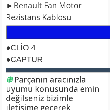
►Renault Fan Motor
Rezistans Kablosu
●CLİO 4
●CAPTUR
֍
Parçanın aracınızla
uyumu konusunda emin
değilseniz bizimle
iletişime geçerek