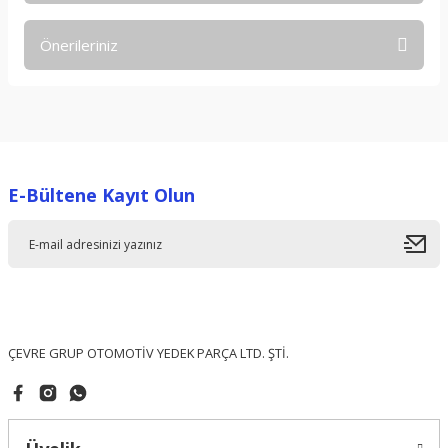
Önerileriniz
Yorum Yaz
Bu ürünün fiyat bilgisi, resim, ürün açıklamalarında ve diğer
konularda yetersiz gördüğünüz noktaları öneri formunu
kullanarak tarafımıza iletebilirsiniz.
Görüş ve önerileriniz için teşekkür ederiz.
E-Bültene Kayıt Olun
Ürün resmi kalitesiz, bozuk veya görüntülenemiyor.
Ürün açıklamasında eksik bilgiler bulunuyor.
Ürün bilgilerinde hatalar bulunuyor.
Ürün fiyatı diğer sitelerden daha pahalı.
Bu ürüne benzer farklı alternatifler olmalı.
ÇEVRE GRUP OTOMOTİV YEDEK PARÇA LTD. ŞTİ.
Gönder