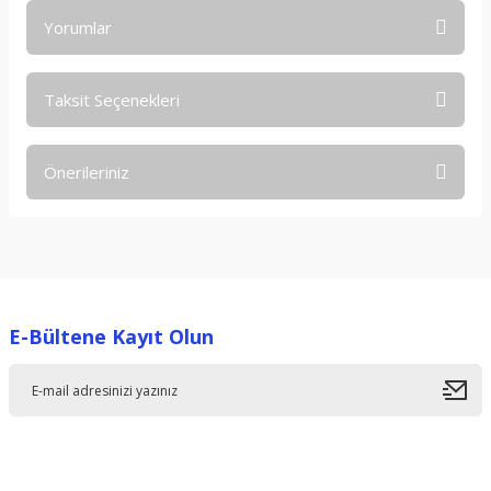
Yorumlar
Taksit Seçenekleri
Bu ürüne ilk yorumu siz yapın!
Önerileriniz
Yorum Yaz
Bu ürünün fiyat bilgisi, resim, ürün açıklamalarında ve diğer
konularda yetersiz gördüğünüz noktaları öneri formunu
kullanarak tarafımıza iletebilirsiniz.
Görüş ve önerileriniz için teşekkür ederiz.
E-Bültene Kayıt Olun
Ürün resmi kalitesiz, bozuk veya görüntülenemiyor.
Ürün açıklamasında eksik bilgiler bulunuyor.
Ürün bilgilerinde hatalar bulunuyor.
Ürün fiyatı diğer sitelerden daha pahalı.
Bu ürüne benzer farklı alternatifler olmalı.