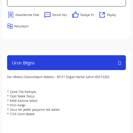
Yorum Yaz
Tavsiye Et
Paylaş
Karşılaştır
Ürün Bilgisi
Fan Motoru Davlumbazlı Kablolu - M131 Doğan Kartal Şahin 85013265
* Çevre Oto Farkıyla ;
* Oem Yedek Parça
* Kredi kartına taksit
* Hızlı kargo
* Ucuz oto yedek parçanın tek adresi
* 7/24 Canlı destek