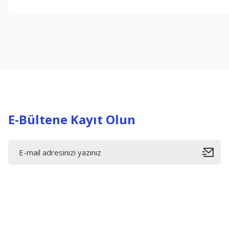
Bu ürünün fiyat bilgisi, resim, ürün açıklamalarında ve diğer konul
Görüş ve önerileriniz için teşekkür ederiz.
Ürün resmi kalitesiz, bozuk veya görüntülenemiyor.
Ürün açıklamasında eksik bilgiler bulunuyor.
Ürün bilgilerinde hatalar bulunuyor.
Ürün fiyatı diğer sitelerden daha pahalı.
Bu ürüne benzer farklı alternatifler olmalı.
E-Bültene Kayıt Olun