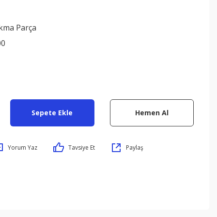
ıkma Parça
00
Sepete Ekle
Hemen Al
Yorum Yaz
Tavsiye Et
Paylaş