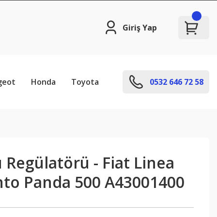
Giriş Yap
geot
Honda
Toyota
0532 646 72 58
Regülatörü - Fiat Linea
to Panda 500 A43001400