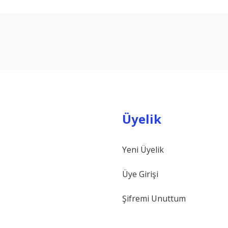
arda yetersiz gördüğünüz noktaları öneri formunu kullanarak tarafımıza ilet
Bu ürüne ilk yorumu siz yapın!
Yorum Yaz
Üyelik
Yeni Üyelik
Gönder
Üye Girişi
Şifremi Unuttum