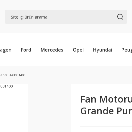
wagen
Ford
Mercedes
Opel
Hyundai
Peu
da 500 A43001400
Fan Motoru 
Grande Pun