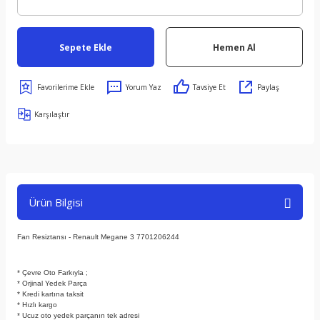
Sepete Ekle
Hemen Al
Yorum Yaz
Tavsiye Et
Paylaş
Karşılaştır
Ürün Bilgisi
Fan Resiztansı - Renault Megane 3 7701206244
* Çevre Oto Farkıyla ;
* Orjinal Yedek Parça
* Kredi kartına taksit
* Hızlı kargo
* Ucuz oto yedek parçanın tek adresi