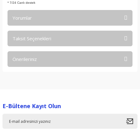
* 7/24 Canlı destek
Yorumlar
Taksit Seçenekleri
Bu ürüne ilk yorumu siz yapın!
Önerileriniz
Yorum Yaz
Bu ürünün fiyat bilgisi, resim, ürün açıklamalarında ve diğer
konularda yetersiz gördüğünüz noktaları öneri formunu
kullanarak tarafımıza iletebilirsiniz.
Görüş ve önerileriniz için teşekkür ederiz.
E-Bültene Kayıt Olun
Ürün resmi kalitesiz, bozuk veya görüntülenemiyor.
Ürün açıklamasında eksik bilgiler bulunuyor.
Ürün bilgilerinde hatalar bulunuyor.
Ürün fiyatı diğer sitelerden daha pahalı.