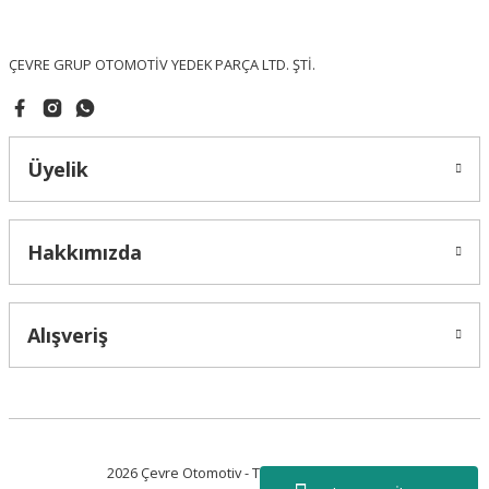
Bu ürüne benzer farklı alternatifler olmalı.
ÇEVRE GRUP OTOMOTİV YEDEK PARÇA LTD. ŞTİ.
Üyelik
Gönder
Hakkımızda
Alışveriş
2026 Çevre Otomotiv - Tüm Hakları Saklıdır.