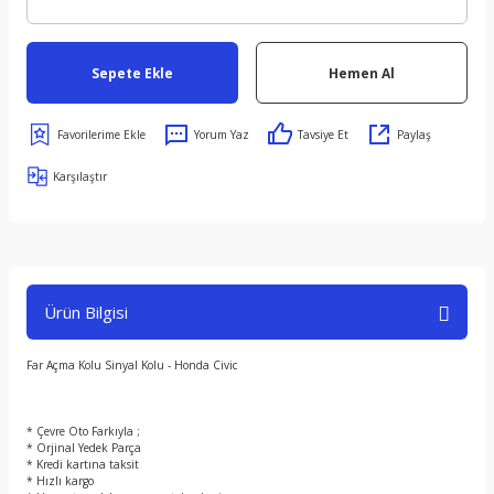
Sepete Ekle
Hemen Al
Yorum Yaz
Tavsiye Et
Paylaş
Karşılaştır
Ürün Bilgisi
Far Açma Kolu Sinyal Kolu - Honda Civic
* Çevre Oto Farkıyla ;
* Orjinal Yedek Parça
* Kredi kartına taksit
* Hızlı kargo