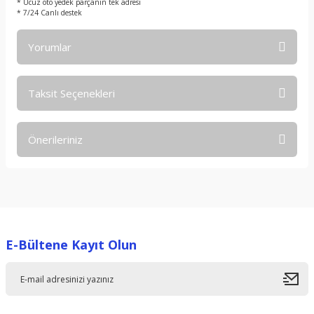
* Ucuz oto yedek parçanın tek adresi
* 7/24 Canlı destek
Yorumlar
Taksit Seçenekleri
Bu ürüne ilk yorumu siz yapın!
Önerileriniz
Yorum Yaz
Bu ürünün fiyat bilgisi, resim, ürün açıklamalarında ve diğer
konularda yetersiz gördüğünüz noktaları öneri formunu
kullanarak tarafımıza iletebilirsiniz.
Görüş ve önerileriniz için teşekkür ederiz.
E-Bültene Kayıt Olun
Ürün resmi kalitesiz, bozuk veya görüntülenemiyor.
Ürün açıklamasında eksik bilgiler bulunuyor.
Ürün bilgilerinde hatalar bulunuyor.
Ürün fiyatı diğer sitelerden daha pahalı.