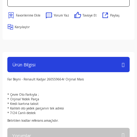
Yorum Yaz
Tavsiye Et
Paylaş
Karşılaştır
Ürün Bilgisi
Far Beyni - Renault Kadjar 260559664r Orjinal Mais
* Çevre Oto Farkıyla ;
* Orjinal Yedek Parça
* Kredi kartına taksit
* Kaliteli oto yedek parçanın tek adresi
* 7/24 Canlı destek
Belirtilen kodlar referans amaçlıdır.
Yorumlar