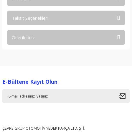
Taksit Seçenekleri
Bu ürüne ilk yorumu siz yapın!
Önerileriniz
Yorum Yaz
Bu ürünün fiyat bilgisi, resim, ürün açıklamalarında ve diğer
konularda yetersiz gördüğünüz noktaları öneri formunu
kullanarak tarafımıza iletebilirsiniz.
Görüş ve önerileriniz için teşekkür ederiz.
E-Bültene Kayıt Olun
Ürün resmi kalitesiz, bozuk veya görüntülenemiyor.
Ürün açıklamasında eksik bilgiler bulunuyor.
Ürün bilgilerinde hatalar bulunuyor.
Ürün fiyatı diğer sitelerden daha pahalı.
Bu ürüne benzer farklı alternatifler olmalı.
ÇEVRE GRUP OTOMOTİV YEDEK PARÇA LTD. ŞTİ.