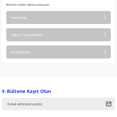
Belirtilen kodlar referans amaçlıdır.
Yorumlar
Taksit Seçenekleri
Bu ürüne ilk yorumu siz yapın!
Önerileriniz
Yorum Yaz
Bu ürünün fiyat bilgisi, resim, ürün açıklamalarında ve diğer
konularda yetersiz gördüğünüz noktaları öneri formunu
kullanarak tarafımıza iletebilirsiniz.
Görüş ve önerileriniz için teşekkür ederiz.
E-Bültene Kayıt Olun
Ürün resmi kalitesiz, bozuk veya görüntülenemiyor.
Ürün açıklamasında eksik bilgiler bulunuyor.
Ürün bilgilerinde hatalar bulunuyor.
Ürün fiyatı diğer sitelerden daha pahalı.