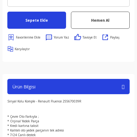
Sepete Ekle
Hemen Al
Yorum Yaz
Tavsiye Et
Paylaş
Karşılaştır
Ürün Bilgisi
Sinyal Kolu Komple - Renault Fluence 255670039R
* Çevre Oto Farkıyla ;
* Orjinal Yedek Parça
* Kredi kartına taksit
* Kaliteli oto yedek parçanın tek adresi
* 7/24 Canlı destek