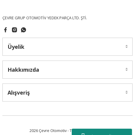
Bu ürüne benzer farklı alternatifler olmalı.
ÇEVRE GRUP OTOMOTİV YEDEK PARÇA LTD. ŞTİ.
Üyelik
Gönder
Hakkımızda
Alışveriş
2026 Çevre Otomotiv - Tüm Hakları Saklıdır.