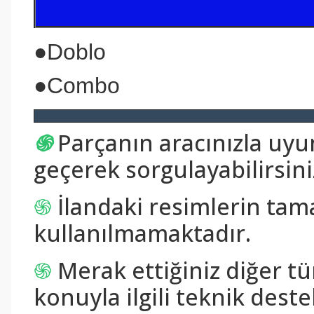
●
Doblo
●
Combo
֍
Parçanın aracınızla uy
geçerek sorgulayabilirsini
֍
İlandaki resimlerin tam
kullanılmamaktadır.
֍
Merak ettiğiniz diğer tü
konuyla ilgili teknik destek