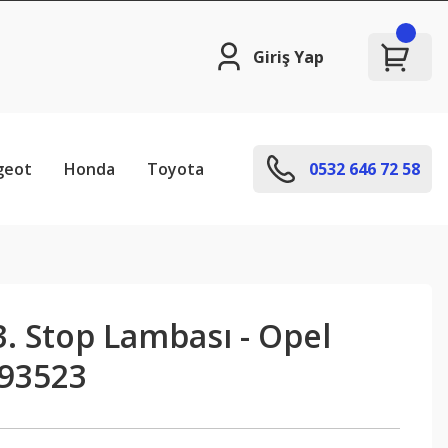
Giriş Yap
geot
Honda
Toyota
0532 646 72 58
3. Stop Lambası - Opel
93523