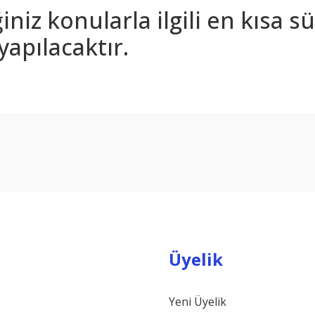
iniz konularla ilgili en kısa 
yapılacaktır.
arda yetersiz gördüğünüz noktaları öneri formunu kullanarak tarafımıza ilet
Bu ürüne ilk yorumu siz yapın!
Yorum Yaz
Üyelik
Yeni Üyelik