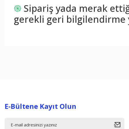
֍
Sipariş yada merak ettiğ
gerekli geri bilgilendirme 
Bu ürünün fiyat bilgisi, resim, ürün açıklamalarında ve diğer konul
Görüş ve önerileriniz için teşekkür ederiz.
Ürün resmi kalitesiz, bozuk veya görüntülenemiyor.
Ürün açıklamasında eksik bilgiler bulunuyor.
Ürün bilgilerinde hatalar bulunuyor.
Ürün fiyatı diğer sitelerden daha pahalı.
Bu ürüne benzer farklı alternatifler olmalı.
E-Bültene Kayıt Olun