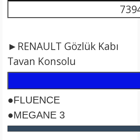
739
►RENAULT Gözlük Kabı
Tavan Konsolu
●FLUENCE
●MEGANE 3