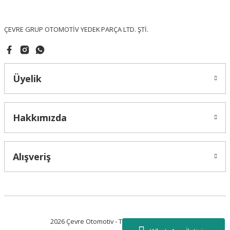
Bu ürüne benzer farklı alternatifler olmalı.
ÇEVRE GRUP OTOMOTİV YEDEK PARÇA LTD. ŞTİ.
Üyelik
Gönder
Hakkımızda
Alışveriş
2026 Çevre Otomotiv - Tüm Hakları Saklıdır.