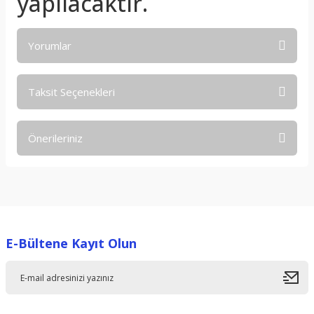
yapılacaktır.
Yorumlar
Taksit Seçenekleri
Bu ürüne ilk yorumu siz yapın!
Önerileriniz
Yorum Yaz
Bu ürünün fiyat bilgisi, resim, ürün açıklamalarında ve diğer
konularda yetersiz gördüğünüz noktaları öneri formunu
kullanarak tarafımıza iletebilirsiniz.
Görüş ve önerileriniz için teşekkür ederiz.
E-Bültene Kayıt Olun
Ürün resmi kalitesiz, bozuk veya görüntülenemiyor.
Ürün açıklamasında eksik bilgiler bulunuyor.
Ürün bilgilerinde hatalar bulunuyor.
Ürün fiyatı diğer sitelerden daha pahalı.