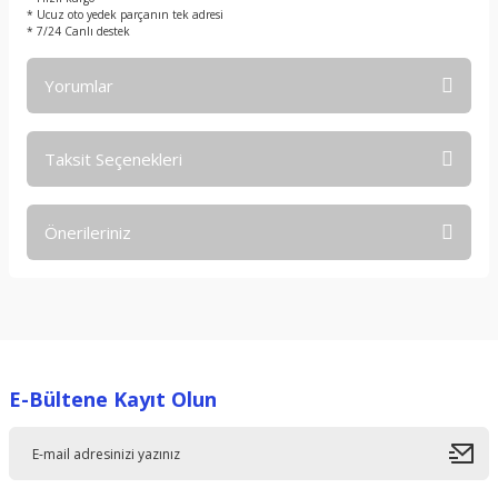
* Ucuz oto yedek parçanın tek adresi
* 7/24 Canlı destek
Yorumlar
Taksit Seçenekleri
Bu ürüne ilk yorumu siz yapın!
Önerileriniz
Yorum Yaz
Bu ürünün fiyat bilgisi, resim, ürün açıklamalarında ve diğer
konularda yetersiz gördüğünüz noktaları öneri formunu
kullanarak tarafımıza iletebilirsiniz.
Görüş ve önerileriniz için teşekkür ederiz.
E-Bültene Kayıt Olun
Ürün resmi kalitesiz, bozuk veya görüntülenemiyor.
Ürün açıklamasında eksik bilgiler bulunuyor.
Ürün bilgilerinde hatalar bulunuyor.