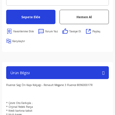
Sepete Ekle
Hemen Al
Yorum Yaz
Tavsiye Et
Paylaş
Karşılaştır
Ürün Bilgisi
Fluence Sağ Ön Kapı Kolçağı - Renault Megane 3 Fluence 809600017R
* Çevre Oto Farkıyla ;
* Orjinal Yedek Parça
* Kredi kartına taksit
* Hızlı kargo