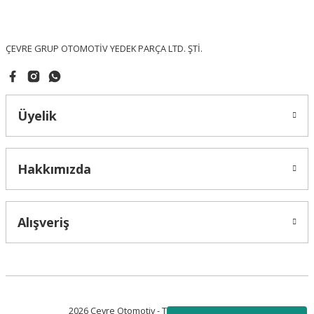
Ürün fiyatı diğer sitelerden daha pahalı.
Bu ürüne benzer farklı alternatifler olmalı.
ÇEVRE GRUP OTOMOTİV YEDEK PARÇA LTD. ŞTİ.
Üyelik
Gönder
Hakkımızda
Alışveriş
2026 Çevre Otomotiv - Tüm Hakları Saklıdır.