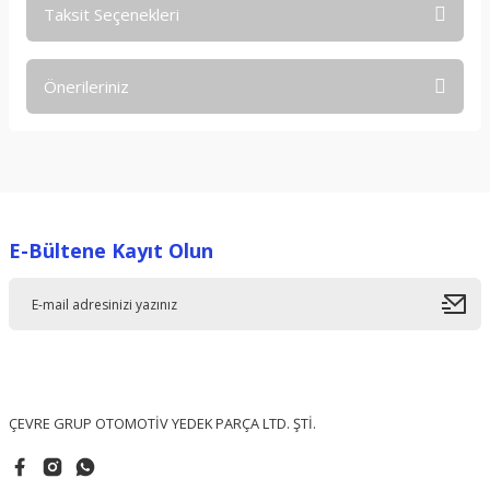
Taksit Seçenekleri
Bu ürüne ilk yorumu siz yapın!
Önerileriniz
Yorum Yaz
Bu ürünün fiyat bilgisi, resim, ürün açıklamalarında ve diğer
konularda yetersiz gördüğünüz noktaları öneri formunu
kullanarak tarafımıza iletebilirsiniz.
Görüş ve önerileriniz için teşekkür ederiz.
E-Bültene Kayıt Olun
Ürün resmi kalitesiz, bozuk veya görüntülenemiyor.
Ürün açıklamasında eksik bilgiler bulunuyor.
Ürün bilgilerinde hatalar bulunuyor.
Ürün fiyatı diğer sitelerden daha pahalı.
Bu ürüne benzer farklı alternatifler olmalı.
ÇEVRE GRUP OTOMOTİV YEDEK PARÇA LTD. ŞTİ.