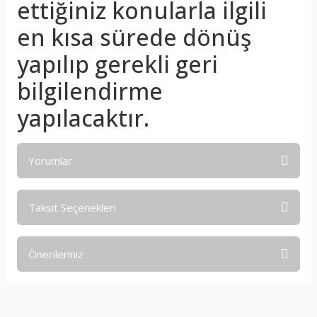
ettiğiniz konularla ilgili
en kısa sürede dönüş
yapılıp gerekli geri
bilgilendirme
yapılacaktır.
Yorumlar
Taksit Seçenekleri
Bu ürüne ilk yorumu siz yapın!
Önerileriniz
Yorum Yaz
Bu ürünün fiyat bilgisi, resim, ürün açıklamalarında ve diğer
konularda yetersiz gördüğünüz noktaları öneri formunu
kullanarak tarafımıza iletebilirsiniz.