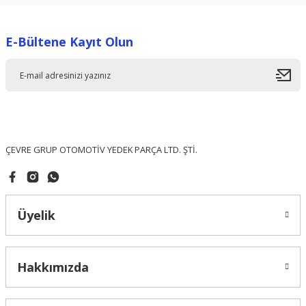
Görüş ve önerileriniz için teşekkür ederiz.
E-Bültene Kayıt Olun
Ürün resmi kalitesiz, bozuk veya görüntülenemiyor.
Ürün açıklamasında eksik bilgiler bulunuyor.
Ürün bilgilerinde hatalar bulunuyor.
Ürün fiyatı diğer sitelerden daha pahalı.
Bu ürüne benzer farklı alternatifler olmalı.
ÇEVRE GRUP OTOMOTİV YEDEK PARÇA LTD. ŞTİ.
Üyelik
Gönder
Hakkımızda