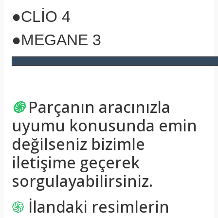
●CLİO 4
●MEGANE 3
֍
Parçanın aracınızla
uyumu konusunda emin
değilseniz bizimle
iletişime geçerek
sorgulayabilirsiniz.
֍
İlandaki resimlerin