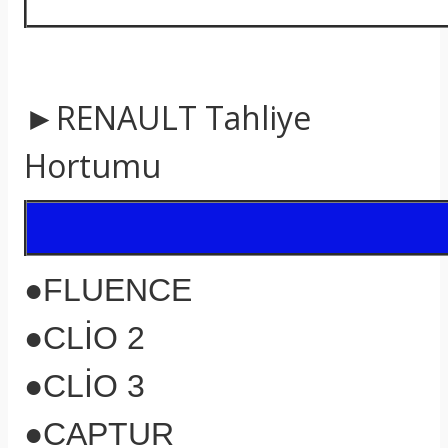
►RENAULT
Tahliye
Hortumu
●FLUENCE
●CLİO 2
●CLİO 3
●CAPTUR