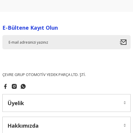
konularda yetersiz gördüğünüz noktaları öneri formunu
kullanarak tarafımıza iletebilirsiniz.
Görüş ve önerileriniz için teşekkür ederiz.
E-Bültene Kayıt Olun
Ürün resmi kalitesiz, bozuk veya görüntülenemiyor.
Ürün açıklamasında eksik bilgiler bulunuyor.
Ürün bilgilerinde hatalar bulunuyor.
Ürün fiyatı diğer sitelerden daha pahalı.
Bu ürüne benzer farklı alternatifler olmalı.
ÇEVRE GRUP OTOMOTİV YEDEK PARÇA LTD. ŞTİ.
Üyelik
Gönder
Hakkımızda