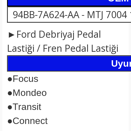
94BB-7A624-AA - MTJ 7004 
►Ford Debriyaj Pedal
Lastiği / Fren Pedal Lastiği
Uyum
●
Focus
●
Mondeo
●
Transit
●
Connect