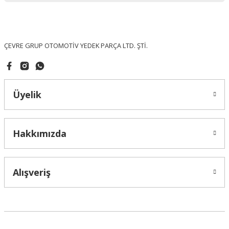
Ürün fiyatı diğer sitelerden daha pahalı.
Bu ürüne benzer farklı alternatifler olmalı.
ÇEVRE GRUP OTOMOTİV YEDEK PARÇA LTD. ŞTİ.
Üyelik
Gönder
Hakkımızda
Alışveriş