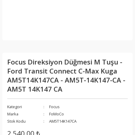
Focus Direksiyon Düğmesi M Tuşu -
Ford Transit Connect C-Max Kuga
AM5T14K147CA - AM5T-14K147-CA -
AM5T 14K147 CA
Kategori
Focus
Marka
FoMoCo
Stok Kodu
AM5T14K147CA
2.540,00 ₺