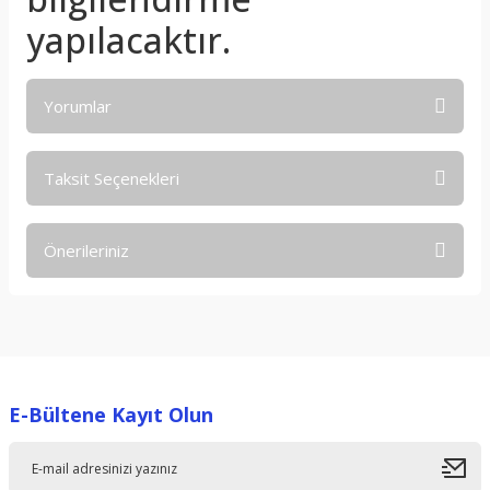
yapılacaktır.
Yorumlar
Taksit Seçenekleri
Bu ürüne ilk yorumu siz yapın!
Önerileriniz
Yorum Yaz
Bu ürünün fiyat bilgisi, resim, ürün açıklamalarında ve diğer
konularda yetersiz gördüğünüz noktaları öneri formunu
kullanarak tarafımıza iletebilirsiniz.
Görüş ve önerileriniz için teşekkür ederiz.
E-Bültene Kayıt Olun
Ürün resmi kalitesiz, bozuk veya görüntülenemiyor.
Ürün açıklamasında eksik bilgiler bulunuyor.
Ürün bilgilerinde hatalar bulunuyor.