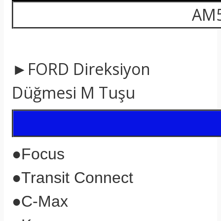
AM5
►FORD Direksiyon
Düğmesi M Tuşu
●
Focus
●
Transit Connect
●
C-Max