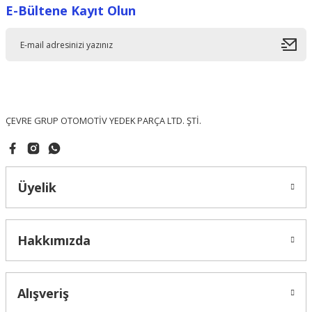
E-Bültene Kayıt Olun
Ürün resmi kalitesiz, bozuk veya görüntülenemiyor.
Ürün açıklamasında eksik bilgiler bulunuyor.
Ürün bilgilerinde hatalar bulunuyor.
Ürün fiyatı diğer sitelerden daha pahalı.
Bu ürüne benzer farklı alternatifler olmalı.
ÇEVRE GRUP OTOMOTİV YEDEK PARÇA LTD. ŞTİ.
Üyelik
Gönder
Hakkımızda
Alışveriş