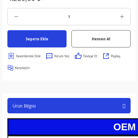
Sepete Ekle
Hemen Al
Yorum Yaz
Tavsiye Et
Paylaş
Karşılaştır
Ürün Bilgisi
OEM /