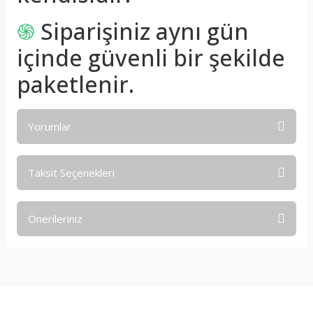
֍
Siparişiniz aynı gün
içinde güvenli bir şekilde
paketlenir.
Yorumlar
Taksit Seçenekleri
Bu ürüne ilk yorumu siz yapın!
Önerileriniz
Yorum Yaz
Bu ürünün fiyat bilgisi, resim, ürün açıklamalarında ve diğer
konularda yetersiz gördüğünüz noktaları öneri formunu
kullanarak tarafımıza iletebilirsiniz.
Görüş ve önerileriniz için teşekkür ederiz.