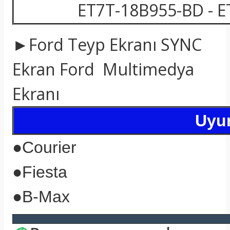
ET7T-18B955-BD - 
►Ford Teyp Ekranı SYNC
Ekran Ford Multimedya
Ekranı
Uyum
●
Courier
●
Fiesta
●
B-Max