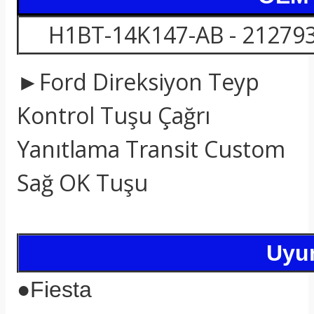
H1BT-14K147-AB - 21279
►Ford Direksiyon Teyp
Kontrol Tuşu Çağrı
Yanıtlama Transit Custom
Sağ OK Tuşu
Uyum
●
Fiesta