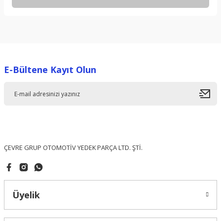
Yorum Yaz
Bu ürünün fiyat bilgisi, resim, ürün açıklamalarında ve diğer
konularda yetersiz gördüğünüz noktaları öneri formunu
kullanarak tarafımıza iletebilirsiniz.
Görüş ve önerileriniz için teşekkür ederiz.
E-Bültene Kayıt Olun
Ürün resmi kalitesiz, bozuk veya görüntülenemiyor.
Ürün açıklamasında eksik bilgiler bulunuyor.
Ürün bilgilerinde hatalar bulunuyor.
Ürün fiyatı diğer sitelerden daha pahalı.
Bu ürüne benzer farklı alternatifler olmalı.
ÇEVRE GRUP OTOMOTİV YEDEK PARÇA LTD. ŞTİ.
Üyelik
Gönder