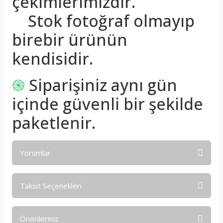
çekimlerimizdir.
Stok fotoğraf olmayıp
birebir ürünün
kendisidir.
֍
Siparişiniz aynı gün
içinde güvenli bir şekilde
paketlenir.
Yorumlar
Taksit Seçenekleri
Bu ürüne ilk yorumu siz yapın!
Önerileriniz