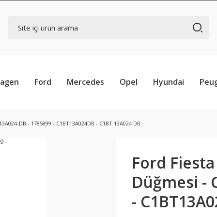
wagen
Ford
Mercedes
Opel
Hyundai
Peu
T-13A024-DB - 1785899 - C1BT13A024DB - C1BT 13A024 DB
Ford Fiesta
Düğmesi - 
- C1BT13A0