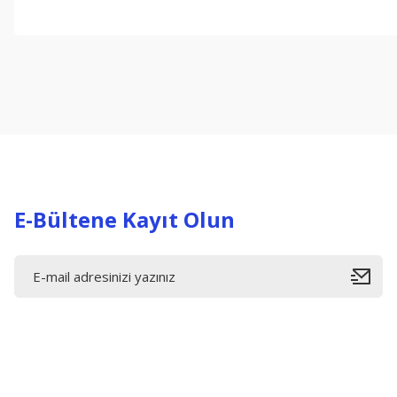
Bu ürünün fiyat bilgisi, resim, ürün açıklamalarında ve diğer konul
Görüş ve önerileriniz için teşekkür ederiz.
Ürün resmi kalitesiz, bozuk veya görüntülenemiyor.
Ürün açıklamasında eksik bilgiler bulunuyor.
Ürün bilgilerinde hatalar bulunuyor.
Ürün fiyatı diğer sitelerden daha pahalı.
Bu ürüne benzer farklı alternatifler olmalı.
E-Bültene Kayıt Olun