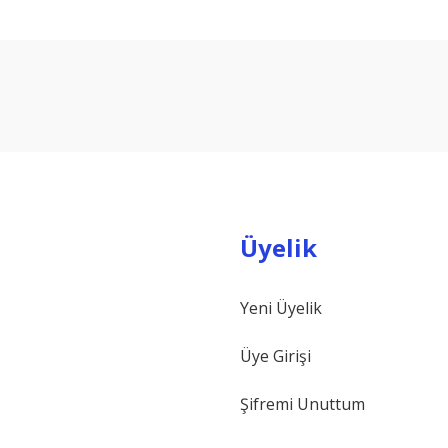
arda yetersiz gördüğünüz noktaları öneri formunu kullanarak tarafımıza ilet
Bu ürüne ilk yorumu siz yapın!
Yorum Yaz
Üyelik
Yeni Üyelik
Gönder
Üye Girişi
Şifremi Unuttum