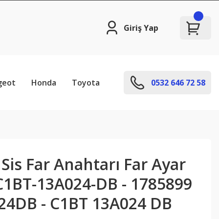
Giriş Yap
geot
Honda
Toyota
0532 646 72 58
 Sis Far Anahtarı Far Ayar
C1BT-13A024-DB - 1785899
24DB - C1BT 13A024 DB