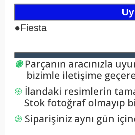
Uy
●
Fiesta
֍
Parçanın aracınızla uy
bizimle iletişime geçerek
֍
İlandaki resimlerin tam
Stok fotoğraf olmayıp bi
֍
Siparişiniz aynı gün içi