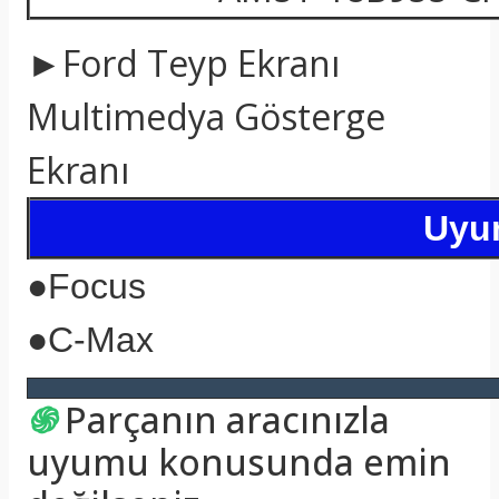
►Ford Teyp Ekranı
Multimedya Gösterge
Ekranı
Uyum
●
Focus
●C-Max
֍
Parçanın aracınızla
uyumu konusunda emin