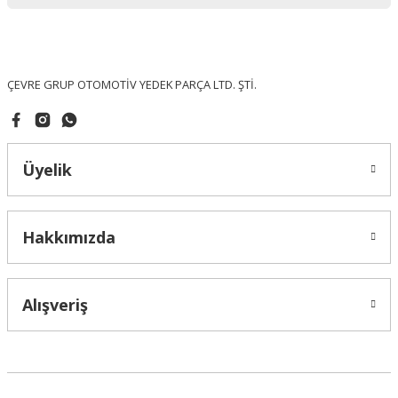
Ürün bilgilerinde hatalar bulunuyor.
Ürün fiyatı diğer sitelerden daha pahalı.
Bu ürüne benzer farklı alternatifler olmalı.
ÇEVRE GRUP OTOMOTİV YEDEK PARÇA LTD. ŞTİ.
Üyelik
Gönder
Hakkımızda
Alışveriş