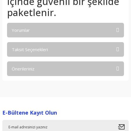
içinde güvenli bir şekilde
paketlenir.
Yorumlar
Taksit Seçenekleri
Bu ürüne ilk yorumu siz yapın!
Önerileriniz
Yorum Yaz
Bu ürünün fiyat bilgisi, resim, ürün açıklamalarında ve diğer
konularda yetersiz gördüğünüz noktaları öneri formunu
kullanarak tarafımıza iletebilirsiniz.
Görüş ve önerileriniz için teşekkür ederiz.
E-Bültene Kayıt Olun
Ürün resmi kalitesiz, bozuk veya görüntülenemiyor.
Ürün açıklamasında eksik bilgiler bulunuyor.