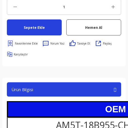
Sepete Ekle
Hemen Al
Yorum Yaz
Tavsiye Et
Paylaş
Karşılaştır
Ürün Bilgisi
OEM /
AM5T-18B955-CH