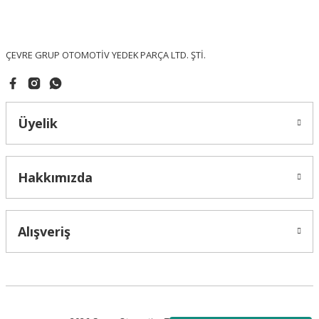
Ürün fiyatı diğer sitelerden daha pahalı.
Bu ürüne benzer farklı alternatifler olmalı.
ÇEVRE GRUP OTOMOTİV YEDEK PARÇA LTD. ŞTİ.
Üyelik
Gönder
Hakkımızda
Alışveriş