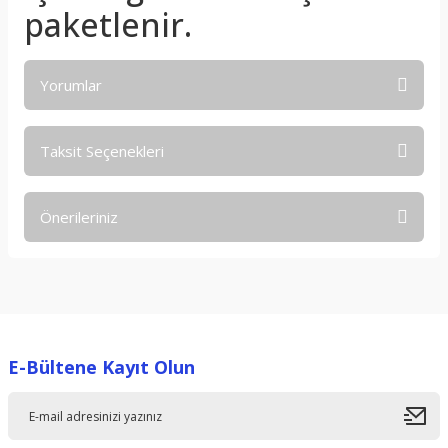
paketlenir.
Yorumlar
Taksit Seçenekleri
Bu ürüne ilk yorumu siz yapın!
Önerileriniz
Yorum Yaz
Bu ürünün fiyat bilgisi, resim, ürün açıklamalarında ve diğer
konularda yetersiz gördüğünüz noktaları öneri formunu
kullanarak tarafımıza iletebilirsiniz.
Görüş ve önerileriniz için teşekkür ederiz.
E-Bültene Kayıt Olun
Ürün resmi kalitesiz, bozuk veya görüntülenemiyor.
Ürün açıklamasında eksik bilgiler bulunuyor.
Ürün bilgilerinde hatalar bulunuyor.