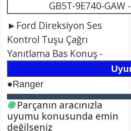
GB5T-9E740-GAW -
►Ford Direksiyon Ses
Kontrol Tuşu Çağrı
Yanıtlama Bas Konuş -
Uyum
●
Ranger
֍
Parçanın aracınızla
uyumu konusunda emin
değilseniz