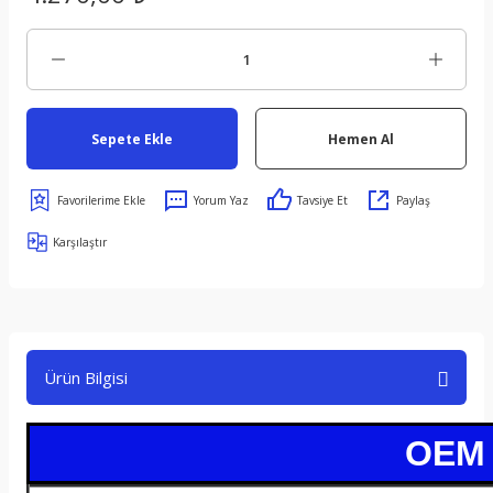
Sepete Ekle
Hemen Al
Yorum Yaz
Tavsiye Et
Paylaş
Karşılaştır
Ürün Bilgisi
OEM /