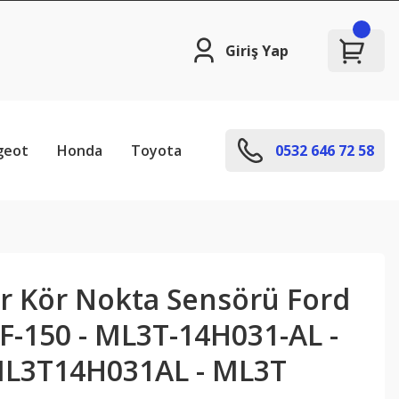
Giriş Yap
geot
Honda
Toyota
0532 646 72 58
r Kör Nokta Sensörü Ford
F-150 - ML3T-14H031-AL -
ML3T14H031AL - ML3T