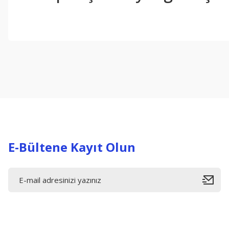
Bu ürünün fiyat bilgisi, resim, ürün açıklamalarında ve diğer konul
Görüş ve önerileriniz için teşekkür ederiz.
Ürün resmi kalitesiz, bozuk veya görüntülenemiyor.
Ürün açıklamasında eksik bilgiler bulunuyor.
Ürün bilgilerinde hatalar bulunuyor.
Ürün fiyatı diğer sitelerden daha pahalı.
Bu ürüne benzer farklı alternatifler olmalı.
E-Bültene Kayıt Olun