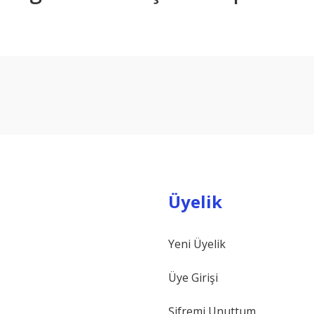
arda yetersiz gördüğünüz noktaları öneri formunu kullanarak tarafımıza ilet
Bu ürüne ilk yorumu siz yapın!
Yorum Yaz
Üyelik
Yeni Üyelik
Gönder
Üye Girişi
Şifremi Unuttum