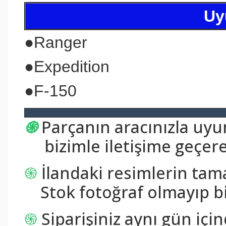
Uy
●
Ranger
●
Expedition
●F-150
֍
Parçanın aracınızla uy
bizimle iletişime geçerek
֍
İlandaki resimlerin tam
Stok fotoğraf olmayıp bi
֍
Siparişiniz aynı gün içi