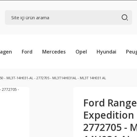
wagen
Ford
Mercedes
Opel
Hyundai
Peu
150 - ML3T-14H031-AL - 2772705 - ML3T14H031AL - ML3T 14H031 AL
Ford Range
Expedition 
2772705 - 