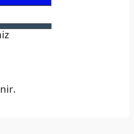
iz
.
nir.
ebilirsiniz.