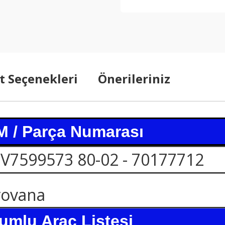
t Seçenekleri
Önerileriniz
 / Parça Numarası
- V7599573 80-02 - 70177712
rovana
umlu Araç Listesi