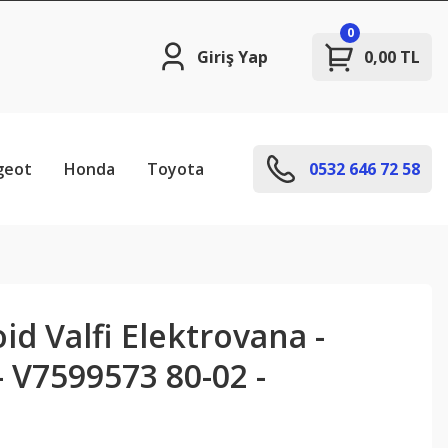
0
Giriş Yap
0,00 TL
geot
Honda
Toyota
0532 646 72 58
id Valfi Elektrovana -
- V7599573 80-02 -