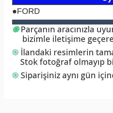
●FORD
֍
Parçanın aracınızla uy
bizimle iletişime geçerek
֍
İlandaki resimlerin tam
Stok fotoğraf olmayıp bi
֍
Siparişiniz aynı gün içi
Bu ürünün fiyat bilgisi, resim, ürün açıklamalarında ve diğer konul
Görüş ve önerileriniz için teşekkür ederiz.
Ürün resmi kalitesiz, bozuk veya görüntülenemiyor.