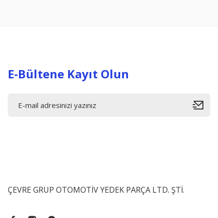
Ürün açıklamasında eksik bilgiler bulunuyor.
Ürün bilgilerinde hatalar bulunuyor.
Ürün fiyatı diğer sitelerden daha pahalı.
Bu ürüne benzer farklı alternatifler olmalı.
E-Bültene Kayıt Olun
ÇEVRE GRUP OTOMOTİV YEDEK PARÇA LTD. ŞTİ.