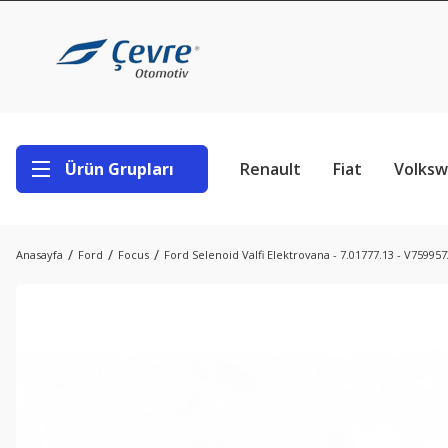
Ürün Grupları
Renault
Fiat
Volks
Anasayfa
Ford
Focus
Ford Selenoid Valfi Elektrovana - 7.01777.13 - V759957