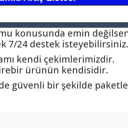
umu konusunda emin değilsen
 7/24 destek isteyebilirsiniz
amı kendi çekimlerimizdir.
rebir ürünün kendisidir.
nde güvenli bir şekilde paketle
arda yetersiz gördüğünüz noktaları öneri formunu kullanarak tarafımıza ilet
Bu ürüne ilk yorumu siz yapın!