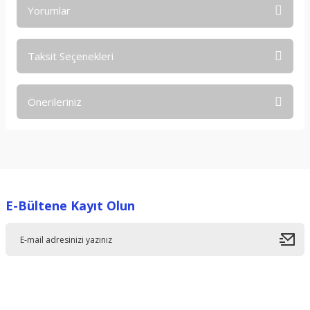
Yorumlar
Taksit Seçenekleri
Bu ürüne ilk yorumu siz yapın!
Önerileriniz
Yorum Yaz
Bu ürünün fiyat bilgisi, resim, ürün açıklamalarında ve diğer
konularda yetersiz gördüğünüz noktaları öneri formunu
kullanarak tarafımıza iletebilirsiniz.
Görüş ve önerileriniz için teşekkür ederiz.
E-Bültene Kayıt Olun
Ürün resmi kalitesiz, bozuk veya görüntülenemiyor.
Ürün açıklamasında eksik bilgiler bulunuyor.
Ürün bilgilerinde hatalar bulunuyor.
Ürün fiyatı diğer sitelerden daha pahalı.
Bu ürüne benzer farklı alternatifler olmalı.