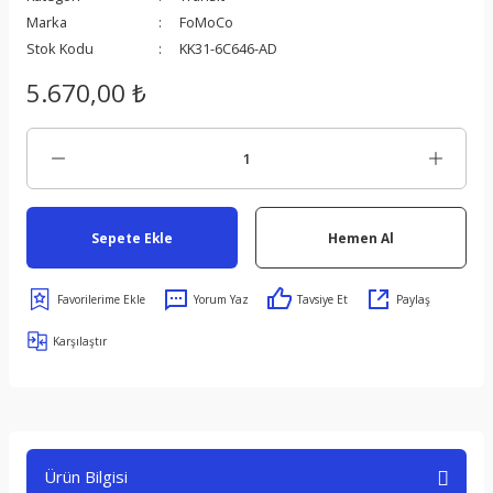
Marka
FoMoCo
Stok Kodu
KK31-6C646-AD
5.670,00 ₺
Sepete Ekle
Hemen Al
Yorum Yaz
Tavsiye Et
Paylaş
Karşılaştır
Ürün Bilgisi