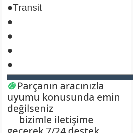
●
Transit
●
●
●
●
֍
Parçanın aracınızla
uyumu konusunda emin
değilseniz
bizimle iletişime
geçerek 7/24 destek