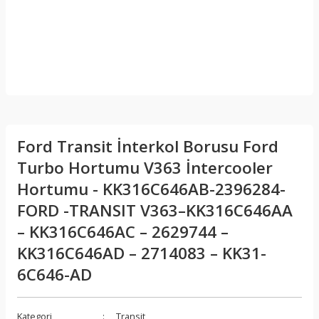
Ford Transit İnterkol Borusu Ford
Turbo Hortumu V363 İntercooler
Hortumu - KK316C646AB-2396284-
FORD -TRANSIT V363–KK316C646AA
– KK316C646AC – 2629744 –
KK316C646AD – 2714083 – KK31-
6C646-AD
Kategori
Transit