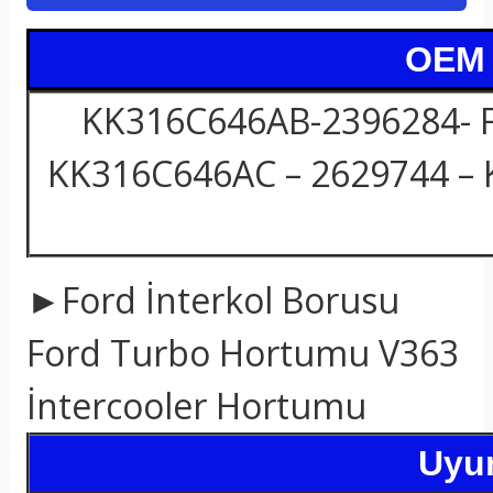
OEM /
KK316C646AB-2396284- 
KK316C646AC – 2629744 – 
►Ford İnterkol Borusu
Ford Turbo Hortumu V363
İntercooler Hortumu
Uyum