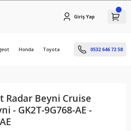
Giriş Yap
geot
Honda
Toyota
0532 646 72 58
t Radar Beyni Cruise
ni - GK2T-9G768-AE -
AE