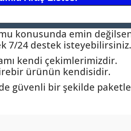
umu konusunda emin değilsen
 7/24 destek isteyebilirsiniz
amı kendi çekimlerimizdir.
rebir ürünün kendisidir.
nde güvenli bir şekilde paketle
arda yetersiz gördüğünüz noktaları öneri formunu kullanarak tarafımıza ilet
Bu ürüne ilk yorumu siz yapın!