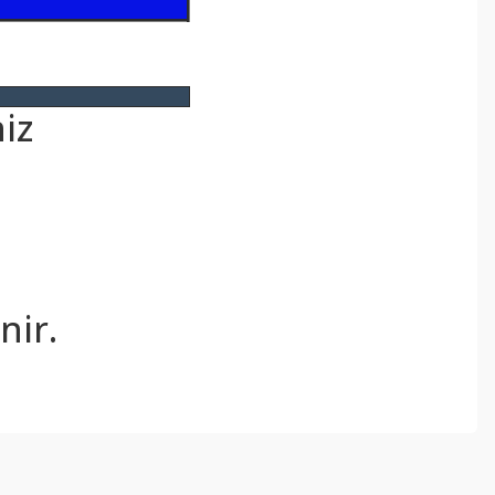
iz
.
nir.
ebilirsiniz.