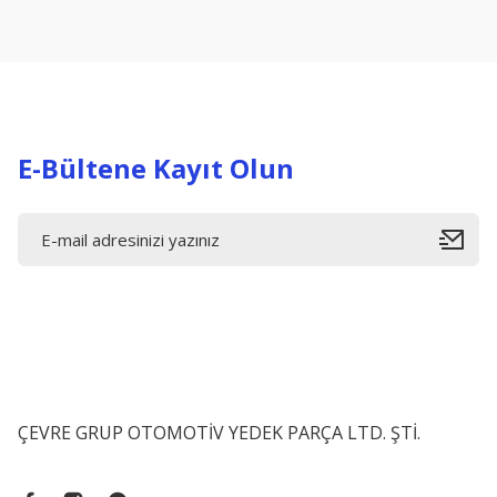
Ürün açıklamasında eksik bilgiler bulunuyor.
Ürün bilgilerinde hatalar bulunuyor.
Ürün fiyatı diğer sitelerden daha pahalı.
Bu ürüne benzer farklı alternatifler olmalı.
E-Bültene Kayıt Olun
ÇEVRE GRUP OTOMOTİV YEDEK PARÇA LTD. ŞTİ.