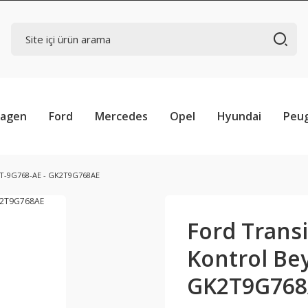
wagen
Ford
Mercedes
Opel
Hyundai
Peu
K2T-9G768-AE - GK2T9G768AE
Ford Transi
Kontrol Bey
GK2T9G768