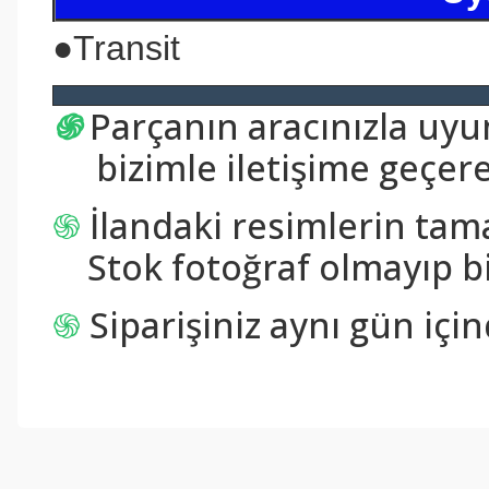
●
Transit
֍
Parçanın aracınızla uy
bizimle iletişime geçerek
֍
İlandaki resimlerin tam
Stok fotoğraf olmayıp bi
֍
Siparişiniz aynı gün içi
Bu ürünün fiyat bilgisi, resim, ürün açıklamalarında ve diğer konul
Görüş ve önerileriniz için teşekkür ederiz.
Ürün resmi kalitesiz, bozuk veya görüntülenemiyor.