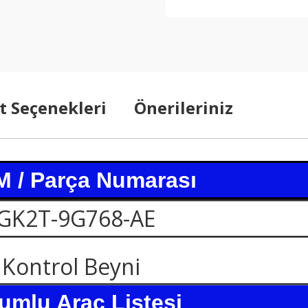
t Seçenekleri
Önerileriniz
 / Parça Numarası
GK2T-9G768-AE
Kontrol Beyni
umlu Araç Listesi