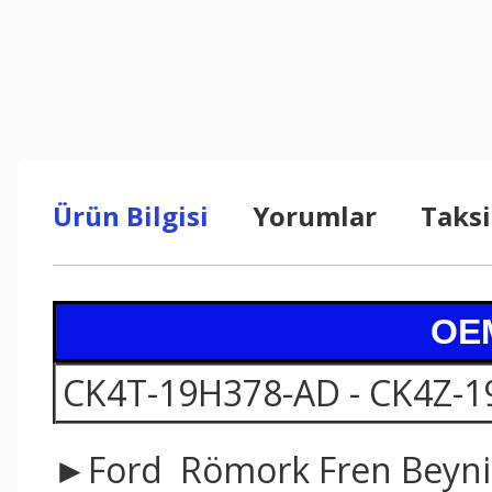
Ürün Bilgisi
Yorumlar
Taksi
OEM
CK4T-19H378-AD - CK4Z-1
►Ford Römork Fren Beyni