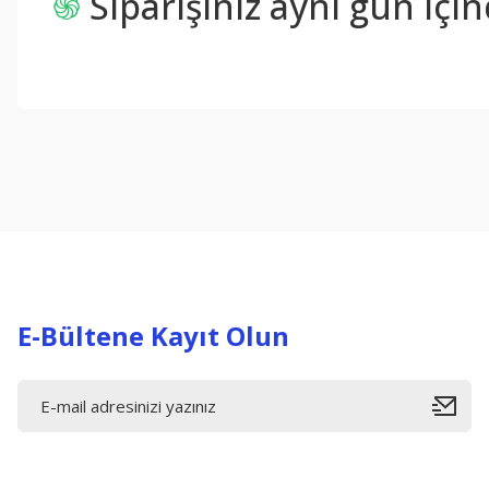
֍
Siparişiniz aynı gün içi
Bu ürünün fiyat bilgisi, resim, ürün açıklamalarında ve diğer konul
Görüş ve önerileriniz için teşekkür ederiz.
Ürün resmi kalitesiz, bozuk veya görüntülenemiyor.
Ürün açıklamasında eksik bilgiler bulunuyor.
Ürün bilgilerinde hatalar bulunuyor.
Ürün fiyatı diğer sitelerden daha pahalı.
Bu ürüne benzer farklı alternatifler olmalı.
E-Bültene Kayıt Olun