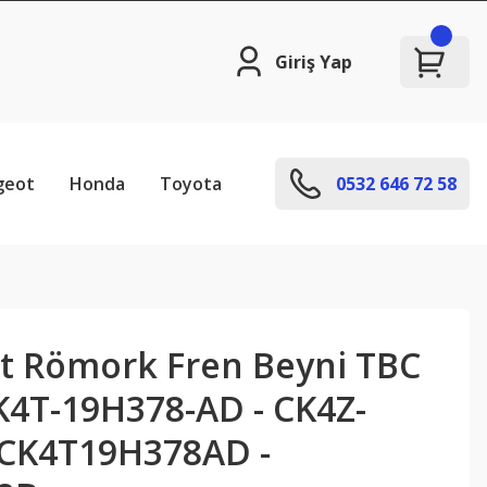
Giriş Yap
geot
Honda
Toyota
0532 646 72 58
it Römork Fren Beyni TBC
K4T-19H378-AD - CK4Z-
 CK4T19H378AD -