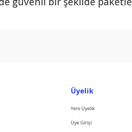
nde güvenli bir şekilde paketle
arda yetersiz gördüğünüz noktaları öneri formunu kullanarak tarafımıza ilet
Bu ürüne ilk yorumu siz yapın!
Yorum Yaz
Üyelik
Yeni Üyelik
Gönder
Üye Girişi