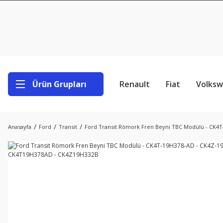
Ürün Grupları
Renault
Fiat
Volks
Anasayfa
Ford
Transit
Ford Transit Römork Fren Beyni TBC Modülü - CK4