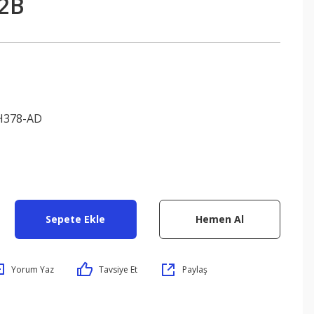
2B
H378-AD
Sepete Ekle
Hemen Al
Yorum Yaz
Tavsiye Et
Paylaş