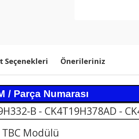
t Seçenekleri
Önerileriniz
 / Parça Numarası
9H332-B - CK4T19H378AD - C
 TBC Modülü