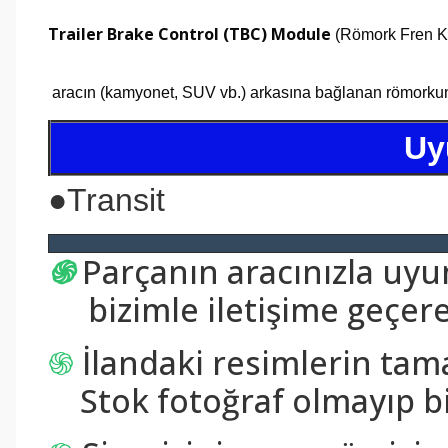
Trailer Brake Control (TBC) Module
(Römork Fren Ko
aracın (kamyonet, SUV vb.) arkasına bağlanan römorkun ele
Uy
●
Transit
֍
Parçanın aracınızla uy
bizimle iletişime geçerek
֍
İlandaki resimlerin tam
Stok fotoğraf olmayıp bi