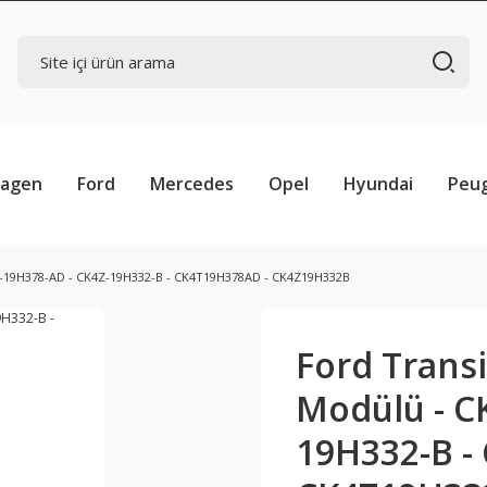
wagen
Ford
Mercedes
Opel
Hyundai
Peu
T-19H378-AD - CK4Z-19H332-B - CK4T19H378AD - CK4Z19H332B
Ford Trans
Modülü - C
19H332-B -