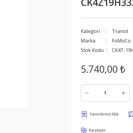
CK4Z19H33
Kategori
Transit
Marka
FoMoCo
Stok Kodu
CK4T-19
5.740,00 ₺
Karşılaştır