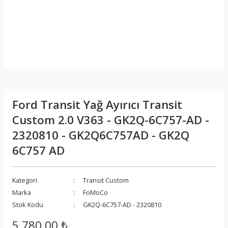
Ford Transit Yağ Ayırıcı Transit
Custom 2.0 V363 - GK2Q-6C757-AD -
2320810 - GK2Q6C757AD - GK2Q
6C757 AD
Kategori
Transit Custom
Marka
FoMoCo
Stok Kodu
GK2Q-6C757-AD - 2320810
5.780,00 ₺