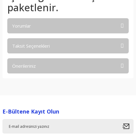
paketlenir.
Yorumlar
Taksit Seçenekleri
Bu ürüne ilk yorumu siz yapın!
Önerileriniz
Yorum Yaz
Bu ürünün fiyat bilgisi, resim, ürün açıklamalarında ve diğer
konularda yetersiz gördüğünüz noktaları öneri formunu
kullanarak tarafımıza iletebilirsiniz.
Görüş ve önerileriniz için teşekkür ederiz.
E-Bültene Kayıt Olun
Ürün resmi kalitesiz, bozuk veya görüntülenemiyor.
Ürün açıklamasında eksik bilgiler bulunuyor.
Ürün bilgilerinde hatalar bulunuyor.