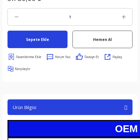
Sepete Ekle
Hemen Al
Yorum Yaz
Tavsiye Et
Paylaş
Karşılaştır
Ürün Bilgisi
OEM /