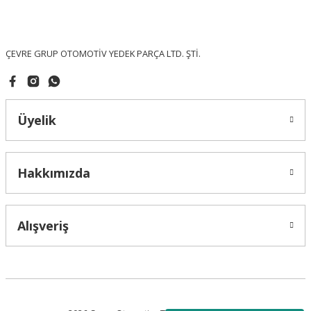
Ürün fiyatı diğer sitelerden daha pahalı.
Bu ürüne benzer farklı alternatifler olmalı.
ÇEVRE GRUP OTOMOTİV YEDEK PARÇA LTD. ŞTİ.
Üyelik
Gönder
Hakkımızda
Alışveriş