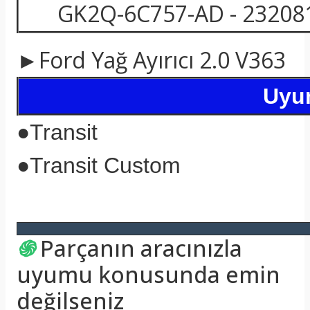
GK2Q-6C757-AD - 23208
►Ford Yağ Ayırıcı 2.0 V363
Uyum
●
Transit
●
Transit Custom
֍
Parçanın aracınızla
uyumu konusunda emin
değilseniz