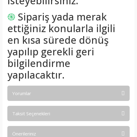
isteyebilirsiniz.
֍
Sipariş yada merak
ettiğiniz konularla ilgili
en kısa sürede dönüş
yapılıp gerekli geri
bilgilendirme
yapılacaktır.
Yorumlar
Taksit Seçenekleri
Bu ürüne ilk yorumu siz yapın!
Önerileriniz
Yorum Yaz