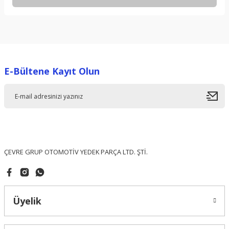
Bu ürünün fiyat bilgisi, resim, ürün açıklamalarında ve diğer
konularda yetersiz gördüğünüz noktaları öneri formunu
kullanarak tarafımıza iletebilirsiniz.
Görüş ve önerileriniz için teşekkür ederiz.
E-Bültene Kayıt Olun
Ürün resmi kalitesiz, bozuk veya görüntülenemiyor.
Ürün açıklamasında eksik bilgiler bulunuyor.
Ürün bilgilerinde hatalar bulunuyor.
Ürün fiyatı diğer sitelerden daha pahalı.
Bu ürüne benzer farklı alternatifler olmalı.
ÇEVRE GRUP OTOMOTİV YEDEK PARÇA LTD. ŞTİ.
Üyelik
Gönder