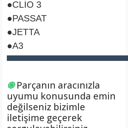
●CLİO 3
●PASSAT
●JETTA
●A3
֍
Parçanın aracınızla
uyumu konusunda emin
değilseniz bizimle
iletişime geçerek