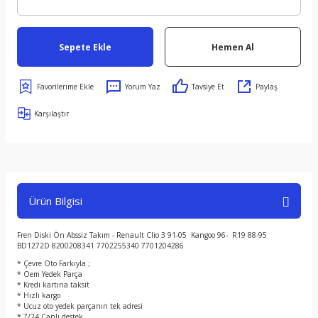
Sepete Ekle
Hemen Al
Yorum Yaz
Tavsiye Et
Paylaş
Karşılaştır
Ürün Bilgisi
Fren Diski Ön Abssiz Takım - Renault Clio 3 91-05 Kangoo 96- R19 88-95
BD1272D 8200208341 7702255340 7701204286
* Çevre Oto Farkıyla ;
* Oem Yedek Parça
* Kredi kartına taksit
* Hızlı kargo
* Ucuz oto yedek parçanın tek adresi
* 7/24 Canlı destek