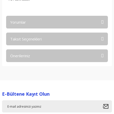
Yorumlar
Taksit Seçenekleri
Bu ürüne ilk yorumu siz yapın!
Önerileriniz
Yorum Yaz
Bu ürünün fiyat bilgisi, resim, ürün açıklamalarında ve diğer
konularda yetersiz gördüğünüz noktaları öneri formunu
kullanarak tarafımıza iletebilirsiniz.
Görüş ve önerileriniz için teşekkür ederiz.
E-Bültene Kayıt Olun
Ürün resmi kalitesiz, bozuk veya görüntülenemiyor.
Ürün açıklamasında eksik bilgiler bulunuyor.
Ürün bilgilerinde hatalar bulunuyor.