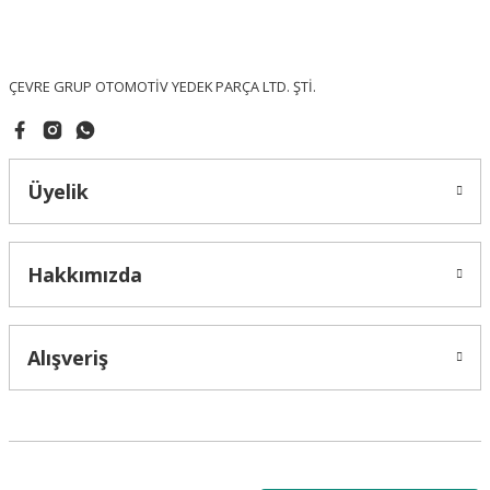
Ürün fiyatı diğer sitelerden daha pahalı.
Bu ürüne benzer farklı alternatifler olmalı.
ÇEVRE GRUP OTOMOTİV YEDEK PARÇA LTD. ŞTİ.
Üyelik
Gönder
Hakkımızda
Alışveriş