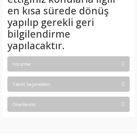
en kısa sürede dönüş
yapılıp gerekli geri
bilgilendirme
yapılacaktır.
Yorumlar
Taksit Seçenekleri
Bu ürüne ilk yorumu siz yapın!
Önerileriniz
Yorum Yaz
Bu ürünün fiyat bilgisi, resim, ürün açıklamalarında ve diğer
konularda yetersiz gördüğünüz noktaları öneri formunu
kullanarak tarafımıza iletebilirsiniz.