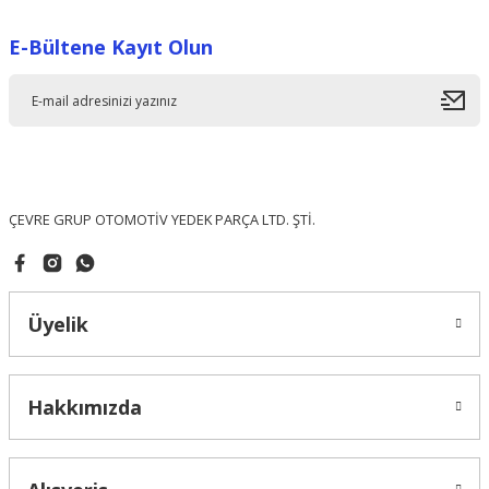
Görüş ve önerileriniz için teşekkür ederiz.
E-Bültene Kayıt Olun
Ürün resmi kalitesiz, bozuk veya görüntülenemiyor.
Ürün açıklamasında eksik bilgiler bulunuyor.
Ürün bilgilerinde hatalar bulunuyor.
Ürün fiyatı diğer sitelerden daha pahalı.
Bu ürüne benzer farklı alternatifler olmalı.
ÇEVRE GRUP OTOMOTİV YEDEK PARÇA LTD. ŞTİ.
Üyelik
Gönder
Hakkımızda