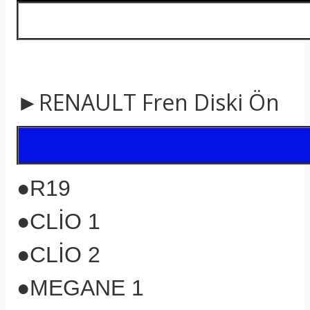
►RENAULT Fren Diski Ön
●R19
●CLİO 1
●CLİO 2
●MEGANE 1