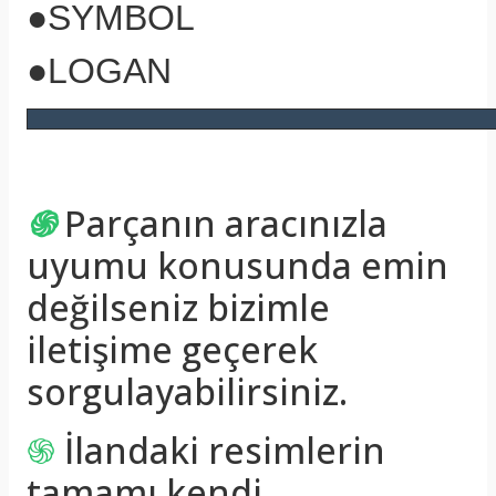
●SYMBOL
●LOGAN
֍
Parçanın aracınızla
uyumu konusunda emin
değilseniz bizimle
iletişime geçerek
sorgulayabilirsiniz.
֍
İlandaki resimlerin
tamamı kendi