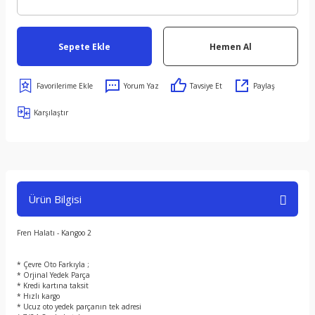
Sepete Ekle
Hemen Al
Yorum Yaz
Tavsiye Et
Paylaş
Karşılaştır
Ürün Bilgisi
Fren Halatı - Kangoo 2
* Çevre Oto Farkıyla ;
* Orjinal Yedek Parça
* Kredi kartına taksit
* Hızlı kargo
* Ucuz oto yedek parçanın tek adresi