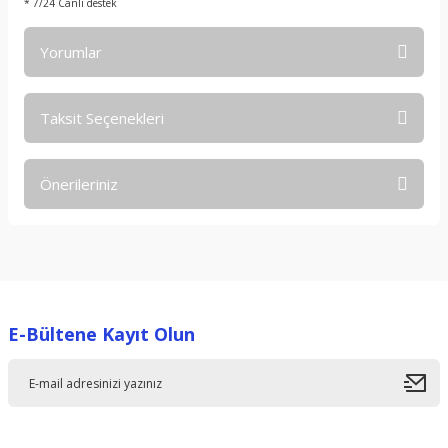
* 7/24 Canlı destek
Yorumlar
Taksit Seçenekleri
Bu ürüne ilk yorumu siz yapın!
Önerileriniz
Yorum Yaz
Bu ürünün fiyat bilgisi, resim, ürün açıklamalarında ve diğer
konularda yetersiz gördüğünüz noktaları öneri formunu
kullanarak tarafımıza iletebilirsiniz.
Görüş ve önerileriniz için teşekkür ederiz.
E-Bültene Kayıt Olun
Ürün resmi kalitesiz, bozuk veya görüntülenemiyor.
Ürün açıklamasında eksik bilgiler bulunuyor.
Ürün bilgilerinde hatalar bulunuyor.
Ürün fiyatı diğer sitelerden daha pahalı.