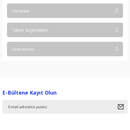
Yorumlar
Taksit Seçenekleri
Bu ürüne ilk yorumu siz yapın!
Önerileriniz
Yorum Yaz
Bu ürünün fiyat bilgisi, resim, ürün açıklamalarında ve diğer
konularda yetersiz gördüğünüz noktaları öneri formunu
kullanarak tarafımıza iletebilirsiniz.
Görüş ve önerileriniz için teşekkür ederiz.
E-Bültene Kayıt Olun
Ürün resmi kalitesiz, bozuk veya görüntülenemiyor.
Ürün açıklamasında eksik bilgiler bulunuyor.
Ürün bilgilerinde hatalar bulunuyor.
Ürün fiyatı diğer sitelerden daha pahalı.
Bu ürüne benzer farklı alternatifler olmalı.