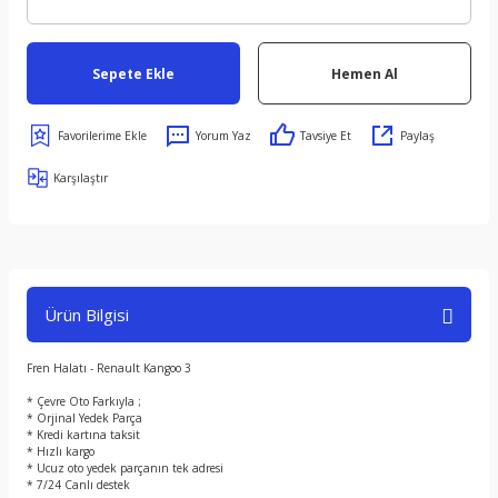
Sepete Ekle
Hemen Al
Yorum Yaz
Tavsiye Et
Paylaş
Karşılaştır
Ürün Bilgisi
Fren Halatı - Renault Kangoo 3
* Çevre Oto Farkıyla ;
* Orjinal Yedek Parça
* Kredi kartına taksit
* Hızlı kargo
* Ucuz oto yedek parçanın tek adresi
* 7/24 Canlı destek