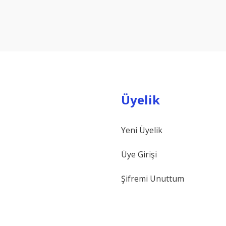
Bu ürüne ilk yorumu siz yapın!
Yorum Yaz
Üyelik
Yeni Üyelik
Gönder
Üye Girişi
Şifremi Unuttum