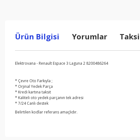
Ürün Bilgisi
Yorumlar
Taksi
Elektrovana - Renault Espace 3 Laguna 2 8200486264
* Çevre Oto Farkıyla ;
* Orjinal Yedek Parça
* Kredi kartına taksit
* Kaliteli oto yedek parçanın tek adresi
* 7/24 Canlı destek
Belirtilen kodlar referans amaçlıdır.
Bu ürünün fiyat bilgisi, resim, ürün açıklamalarında ve diğer konul
Görüş ve önerileriniz için teşekkür ederiz.