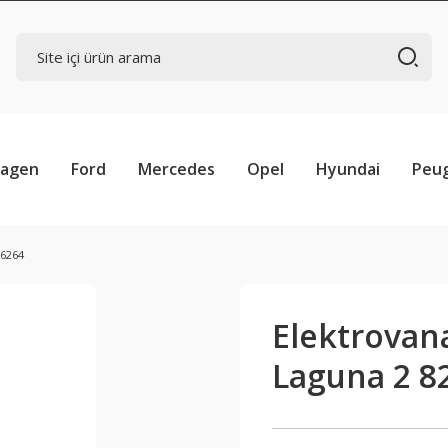
wagen
Ford
Mercedes
Opel
Hyundai
Peu
86264
Elektrovana
Laguna 2 8