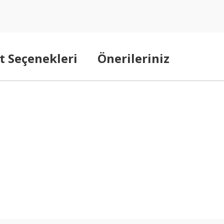
t Seçenekleri
Önerileriniz
arda yetersiz gördüğünüz noktaları öneri formunu kullanarak tarafımıza ilet