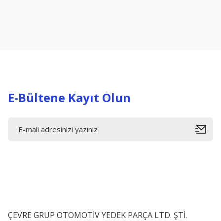
Ürün resmi kalitesiz, bozuk veya görüntülenemiyor.
Ürün açıklamasında eksik bilgiler bulunuyor.
Ürün bilgilerinde hatalar bulunuyor.
Ürün fiyatı diğer sitelerden daha pahalı.
Bu ürüne benzer farklı alternatifler olmalı.
E-Bültene Kayıt Olun
ÇEVRE GRUP OTOMOTİV YEDEK PARÇA LTD. ŞTİ.