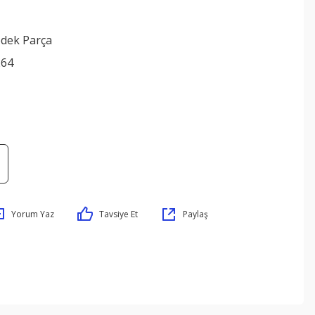
edek Parça
264
Yorum Yaz
Tavsiye Et
Paylaş