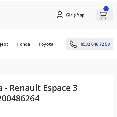
Giriş Yap
geot
Honda
Toyota
0532 646 72 58
 - Renault Espace 3
200486264