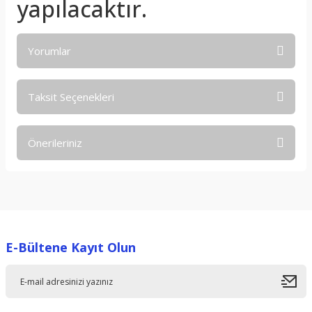
yapılacaktır.
Yorumlar
Taksit Seçenekleri
Bu ürüne ilk yorumu siz yapın!
Önerileriniz
Yorum Yaz
Bu ürünün fiyat bilgisi, resim, ürün açıklamalarında ve diğer
konularda yetersiz gördüğünüz noktaları öneri formunu
kullanarak tarafımıza iletebilirsiniz.
Görüş ve önerileriniz için teşekkür ederiz.
E-Bültene Kayıt Olun
Ürün resmi kalitesiz, bozuk veya görüntülenemiyor.
Ürün açıklamasında eksik bilgiler bulunuyor.
Ürün bilgilerinde hatalar bulunuyor.
Ürün fiyatı diğer sitelerden daha pahalı.