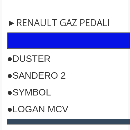
►RENAULT GAZ PEDALI
●DUSTER
●SANDERO 2
●SYMBOL
●LOGAN MCV