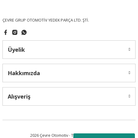
Bu ürüne benzer farklı alternatifler olmalı.
ÇEVRE GRUP OTOMOTİV YEDEK PARÇA LTD. ŞTİ.
Üyelik
Gönder
Hakkımızda
Alışveriş
2026 Çevre Otomotiv - Tüm Hakları Saklıdır.