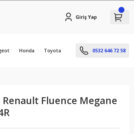
Giriş Yap
geot
Honda
Toyota
0532 646 72 58
 - Renault Fluence Megane
4R