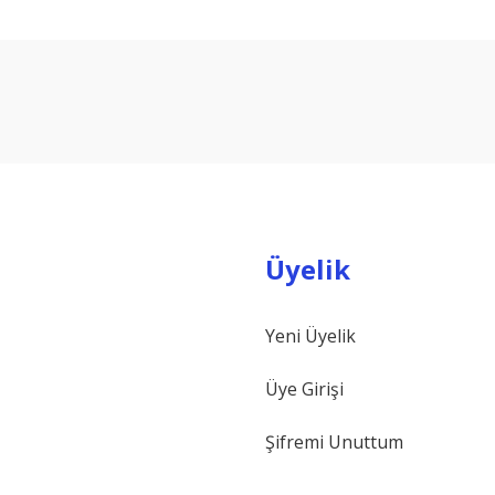
arda yetersiz gördüğünüz noktaları öneri formunu kullanarak tarafımıza ilet
Bu ürüne ilk yorumu siz yapın!
Yorum Yaz
Üyelik
Yeni Üyelik
Gönder
Üye Girişi
Şifremi Unuttum