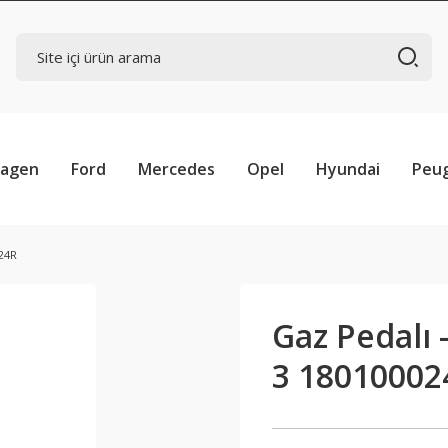
wagen
Ford
Mercedes
Opel
Hyundai
Peu
24R
Gaz Pedalı
3 18010002