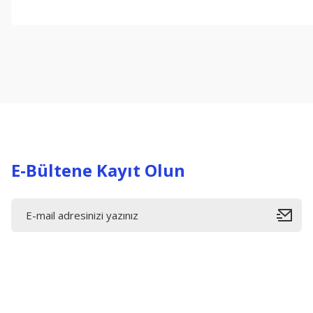
Bu ürünün fiyat bilgisi, resim, ürün açıklamalarında ve diğer konul
Görüş ve önerileriniz için teşekkür ederiz.
Ürün resmi kalitesiz, bozuk veya görüntülenemiyor.
Ürün açıklamasında eksik bilgiler bulunuyor.
Ürün bilgilerinde hatalar bulunuyor.
Ürün fiyatı diğer sitelerden daha pahalı.
Bu ürüne benzer farklı alternatifler olmalı.
E-Bültene Kayıt Olun