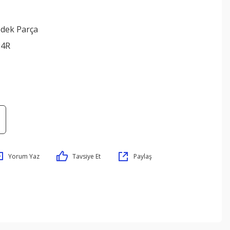
edek Parça
24R
Yorum Yaz
Tavsiye Et
Paylaş