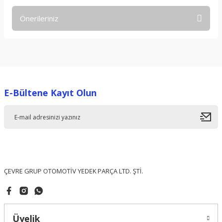
Önerileriniz
Yorum Yaz
Bu ürünün fiyat bilgisi, resim, ürün açıklamalarında ve diğer
konularda yetersiz gördüğünüz noktaları öneri formunu
kullanarak tarafımıza iletebilirsiniz.
Görüş ve önerileriniz için teşekkür ederiz.
E-Bültene Kayıt Olun
Ürün resmi kalitesiz, bozuk veya görüntülenemiyor.
Ürün açıklamasında eksik bilgiler bulunuyor.
Ürün bilgilerinde hatalar bulunuyor.
Ürün fiyatı diğer sitelerden daha pahalı.
Bu ürüne benzer farklı alternatifler olmalı.
ÇEVRE GRUP OTOMOTİV YEDEK PARÇA LTD. ŞTİ.
Üyelik
Gönder