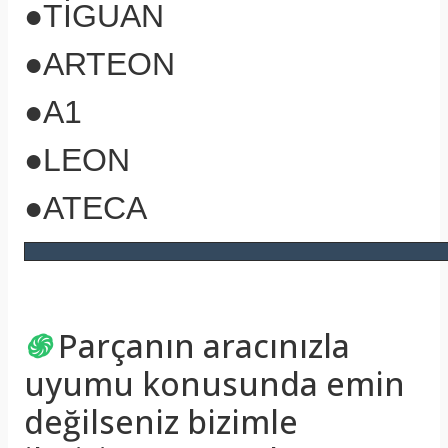
●TİGUAN
●ARTEON
●A1
●LEON
●ATECA
֍
Parçanın aracınızla
uyumu konusunda emin
değilseniz bizimle