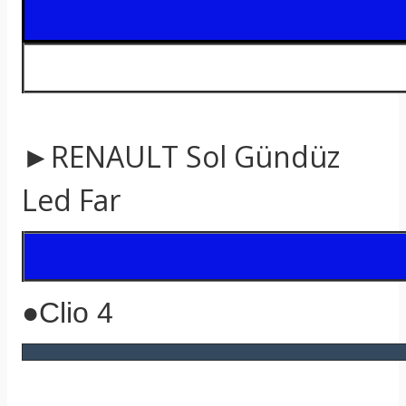
t
►RENAULT Sol Gündüz
Led Far
●Clio 4