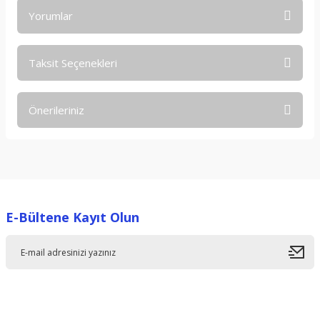
Yorumlar
Taksit Seçenekleri
Bu ürüne ilk yorumu siz yapın!
Önerileriniz
Yorum Yaz
Bu ürünün fiyat bilgisi, resim, ürün açıklamalarında ve diğer
konularda yetersiz gördüğünüz noktaları öneri formunu
kullanarak tarafımıza iletebilirsiniz.
Görüş ve önerileriniz için teşekkür ederiz.
E-Bültene Kayıt Olun
Ürün resmi kalitesiz, bozuk veya görüntülenemiyor.
Ürün açıklamasında eksik bilgiler bulunuyor.
Ürün bilgilerinde hatalar bulunuyor.
Ürün fiyatı diğer sitelerden daha pahalı.
Bu ürüne benzer farklı alternatifler olmalı.