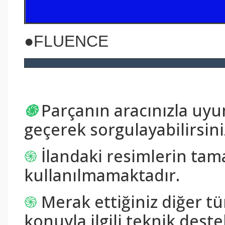
●
FLUENCE
֍
Parçanın aracınızla uy
geçerek sorgulayabilirsini
֍
İlandaki resimlerin tam
kullanılmamaktadır.
֍
Merak ettiğiniz diğer tü
konuyla ilgili teknik destek