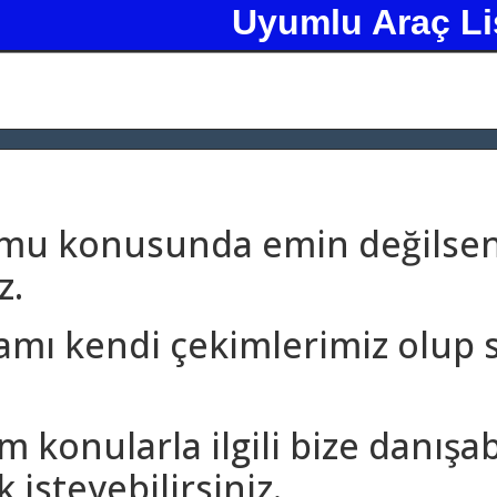
Uyumlu Araç Li
umu konusunda emin değilseni
z.
amı kendi çekimlerimiz olup 
m konularla ilgili bize danışa
 isteyebilirsiniz.