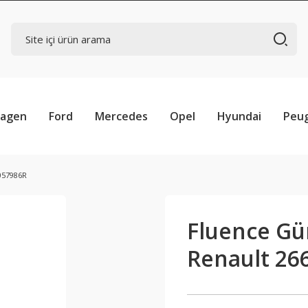
wagen
Ford
Mercedes
Opel
Hyundai
Peu
6057986R
Fluence Gün
Renault 26