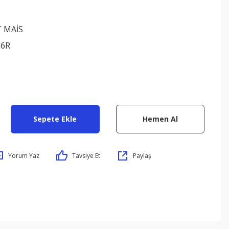
 MAİS
86R
Sepete Ekle
Hemen Al
Yorum Yaz
Tavsiye Et
Paylaş