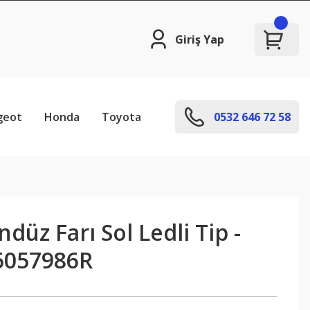
Giriş Yap
geot
Honda
Toyota
0532 646 72 58
düz Farı Sol Ledli Tip -
6057986R