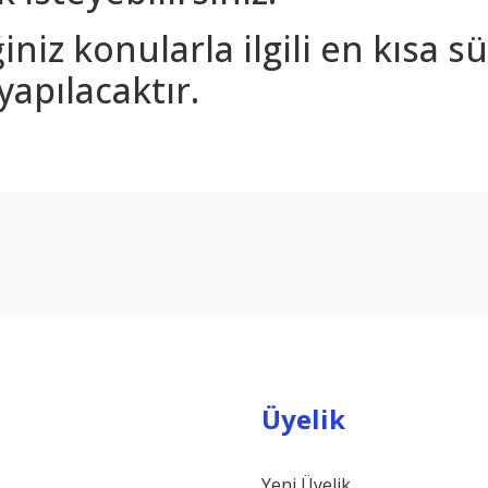
iniz konularla ilgili en kısa 
yapılacaktır.
arda yetersiz gördüğünüz noktaları öneri formunu kullanarak tarafımıza ilet
Bu ürüne ilk yorumu siz yapın!
Yorum Yaz
Üyelik
Yeni Üyelik