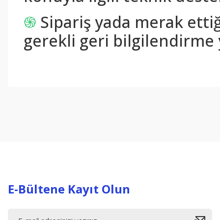
֍
Sipariş yada merak ettiğ
gerekli geri bilgilendirme 
Bu ürünün fiyat bilgisi, resim, ürün açıklamalarında ve diğer konul
Görüş ve önerileriniz için teşekkür ederiz.
Ürün resmi kalitesiz, bozuk veya görüntülenemiyor.
Ürün açıklamasında eksik bilgiler bulunuyor.
Ürün bilgilerinde hatalar bulunuyor.
Ürün fiyatı diğer sitelerden daha pahalı.
Bu ürüne benzer farklı alternatifler olmalı.
E-Bültene Kayıt Olun