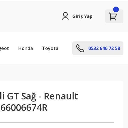
Giriş Yap
geot
Honda
Toyota
0532 646 72 58
i GT Sağ - Renault
266006674R