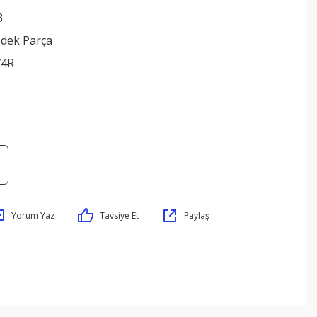
3
edek Parça
74R
Yorum Yaz
Tavsiye Et
Paylaş