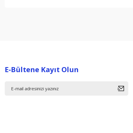
Bu ürünün fiyat bilgisi, resim, ürün açıklamalarında ve diğer konul
Görüş ve önerileriniz için teşekkür ederiz.
Ürün resmi kalitesiz, bozuk veya görüntülenemiyor.
Ürün açıklamasında eksik bilgiler bulunuyor.
Ürün bilgilerinde hatalar bulunuyor.
Ürün fiyatı diğer sitelerden daha pahalı.
Bu ürüne benzer farklı alternatifler olmalı.
E-Bültene Kayıt Olun