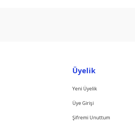
arda yetersiz gördüğünüz noktaları öneri formunu kullanarak tarafımıza ilet
Bu ürüne ilk yorumu siz yapın!
Yorum Yaz
Üyelik
Yeni Üyelik
Gönder
Üye Girişi
Şifremi Unuttum