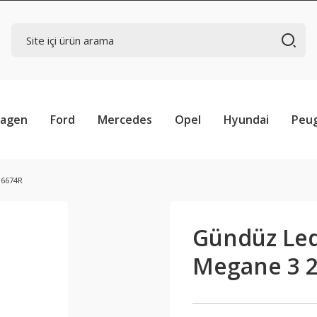
wagen
Ford
Mercedes
Opel
Hyundai
Peu
06674R
Gündüz Led
Megane 3 