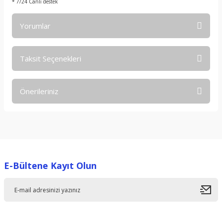
* 7/24 Canlı destek
Yorumlar
Taksit Seçenekleri
Bu ürüne ilk yorumu siz yapın!
Önerileriniz
Yorum Yaz
Bu ürünün fiyat bilgisi, resim, ürün açıklamalarında ve diğer
konularda yetersiz gördüğünüz noktaları öneri formunu
kullanarak tarafımıza iletebilirsiniz.
Görüş ve önerileriniz için teşekkür ederiz.
E-Bültene Kayıt Olun
Ürün resmi kalitesiz, bozuk veya görüntülenemiyor.
Ürün açıklamasında eksik bilgiler bulunuyor.
Ürün bilgilerinde hatalar bulunuyor.
Ürün fiyatı diğer sitelerden daha pahalı.