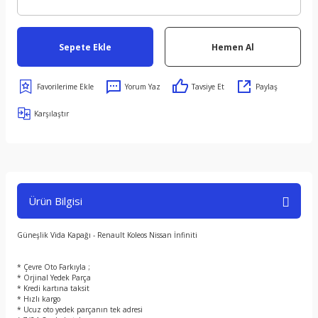
Sepete Ekle
Hemen Al
Yorum Yaz
Tavsiye Et
Paylaş
Karşılaştır
Ürün Bilgisi
Güneşlik Vida Kapağı - Renault Koleos Nissan İnfiniti
* Çevre Oto Farkıyla ;
* Orjinal Yedek Parça
* Kredi kartına taksit
* Hızlı kargo
* Ucuz oto yedek parçanın tek adresi