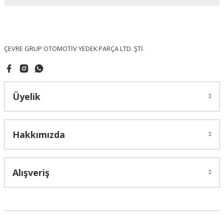
Ürün bilgilerinde hatalar bulunuyor.
Ürün fiyatı diğer sitelerden daha pahalı.
Bu ürüne benzer farklı alternatifler olmalı.
ÇEVRE GRUP OTOMOTİV YEDEK PARÇA LTD. ŞTİ.
Üyelik
Gönder
Hakkımızda
Alışveriş