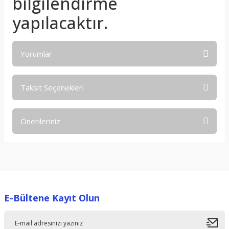
bilgilendirme
yapılacaktır.
Yorumlar
Taksit Seçenekleri
Bu ürüne ilk yorumu siz yapın!
Önerileriniz
Yorum Yaz
Bu ürünün fiyat bilgisi, resim, ürün açıklamalarında ve diğer
konularda yetersiz gördüğünüz noktaları öneri formunu
kullanarak tarafımıza iletebilirsiniz.
Görüş ve önerileriniz için teşekkür ederiz.
E-Bültene Kayıt Olun
Ürün resmi kalitesiz, bozuk veya görüntülenemiyor.
Ürün açıklamasında eksik bilgiler bulunuyor.