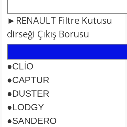
►RENAULT Filtre Kutusu
dirseği Çıkış Borusu
●CLİO
●CAPTUR
●DUSTER
●LODGY
●SANDERO