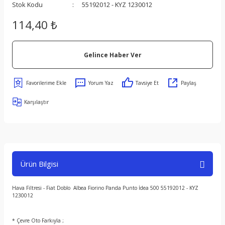
Stok Kodu
55192012 - KYZ 1230012
114,40 ₺
Gelince Haber Ver
s
Yorum Yaz
Tavsiye Et
Paylaş
Karşılaştır
ect
er
Ürün Bilgisi
om
Hava Filtresi - Fiat Doblo Albea Fiorino Panda Punto İdea 500 55192012 - KYZ
1230012
* Çevre Oto Farkıyla ;