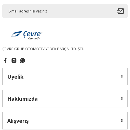
Ürün açıklamasında eksik bilgiler bulunuyor.
Ürün bilgilerinde hatalar bulunuyor.
Ürün fiyatı diğer sitelerden daha pahalı.
Bu ürüne benzer farklı alternatifler olmalı.
ÇEVRE GRUP OTOMOTİV YEDEK PARÇA LTD. ŞTİ.
Gönder
Üyelik
Hakkımızda
Alışveriş