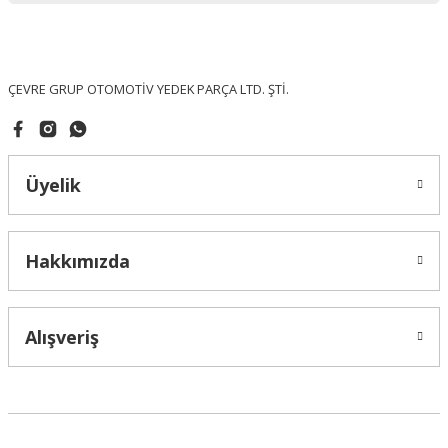
Ürün fiyatı diğer sitelerden daha pahalı.
Bu ürüne benzer farklı alternatifler olmalı.
ÇEVRE GRUP OTOMOTİV YEDEK PARÇA LTD. ŞTİ.
Üyelik
Gönder
Hakkımızda
Alışveriş