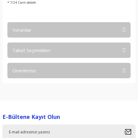
* 7/24 Canlı destek
Yorumlar
Taksit Seçenekleri
Bu ürüne ilk yorumu siz yapın!
Önerileriniz
Yorum Yaz
Bu ürünün fiyat bilgisi, resim, ürün açıklamalarında ve diğer
konularda yetersiz gördüğünüz noktaları öneri formunu
kullanarak tarafımıza iletebilirsiniz.
Görüş ve önerileriniz için teşekkür ederiz.
E-Bültene Kayıt Olun
Ürün resmi kalitesiz, bozuk veya görüntülenemiyor.
Ürün açıklamasında eksik bilgiler bulunuyor.
Ürün bilgilerinde hatalar bulunuyor.