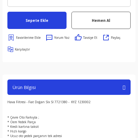
Sepete Ekle
Hemen Al
Yorum Yaz
Tavsiye Et
Paylaş
Karşılaştır
Ürün Bilgisi
Hava Filtresi - Fiat Doğan Slx Sl 7721380 - KYZ 1230002
* Çevre Oto Farkıyla ;
* Oem Yedek Parça
* Kredi kartına taksit
* Hızlı kargo
* Ucuz oto yedek parçanın tek adresi